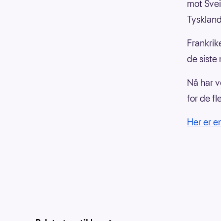
mot Sveit
Tyskland
Frankrik
de siste
Nå har v
for de fl
Her er e