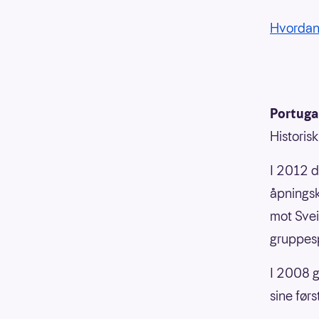
Hvordan 
Portuga
Historis
I 2012 d
åpningsk
mot Svei
gruppesp
I 2008 g
sine før