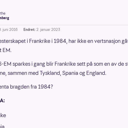
the
nberg
0. juni 2016
Endret:
2. januar 2023
sterskapet i Frankrike i 1984, har ikke en vertsnasjon gått
et EM.
-EM sparkes i gang blir Frankrike sett på som en av de s
ene, sammen med Tyskland, Spania og England.
jenta bragden fra 1984?
A:
ike
ia