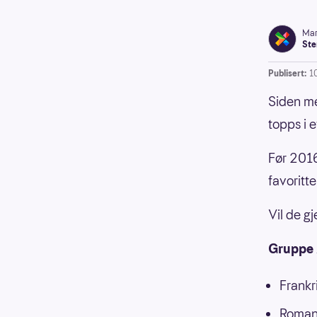
Mar
Ste
Publisert:
1
Siden me
topps i 
Før 2016
favoritt
Vil de g
Gruppe 
Frankr
Roman