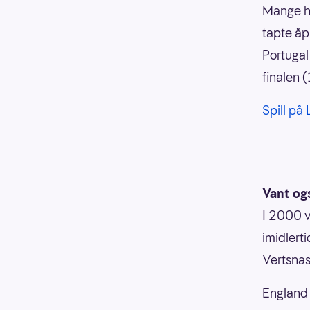
Mange hu
tapte åp
Portugal
finalen (
Spill på
Vant og
I 2000 v
imidlert
Vertsnasj
England 