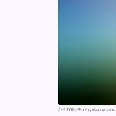
ÅPNINGSKAMP: EM sparkes i gang med F