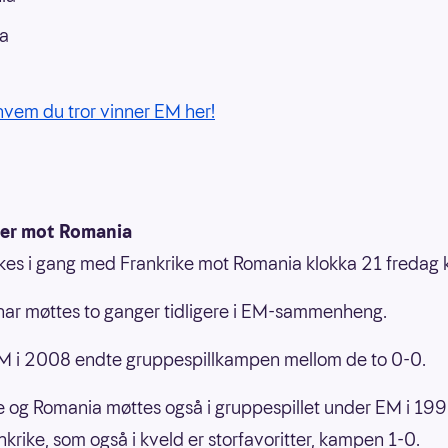
ia
 hvem du tror vinner EM her!
ter mot Romania
es i gang med Frankrike mot Romania klokka 21 fredag 
ar møttes to ganger tidligere i EM-sammenheng.
M i 2008 endte gruppespillkampen mellom de to 0-0.
e og Romania møttes også i gruppespillet under EM i 19
nkrike, som også i kveld er storfavoritter, kampen 1-0.