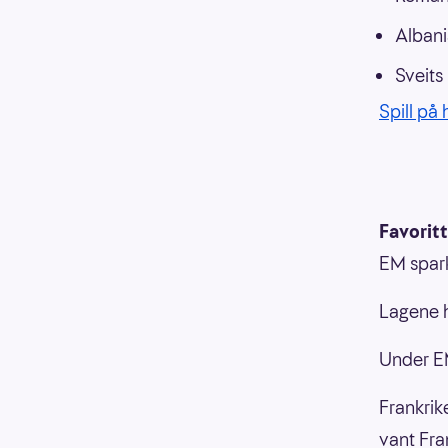
Alban
Sveits
Spill på
Favorit
EM spark
Lagene h
Under E
Frankrik
vant Fra