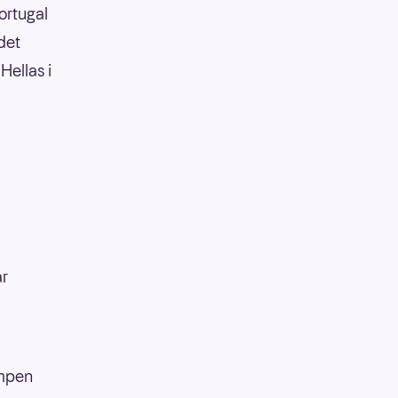
ortugal
det
Hellas i
ar
ampen