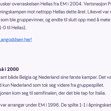
sker overraskelsen Hellas fra EM i 2004. Vertsnasjon P
ningskampen mot nettopp Hellas dette året. Likevel var 
 som ble gruppevinner, og endte til slutt opp med å møte 
1-0 til Hellas).
 Langoddsen her!
så i 2000
ant både Belgia og Nederland sine første kamper. Det v
id kun Nederland som tok seg videre fra gruppespillet.
onen kom seg til semifinalen, der det ble tap for Italia.
var arrangør under EM i 1996. De spilte 1-1 i åpningsk