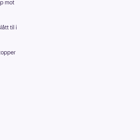
opp mot
t til i
stopper