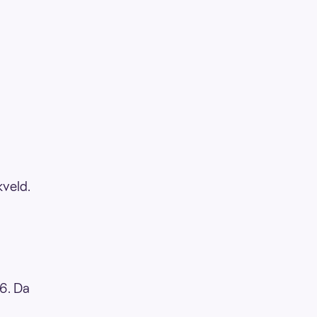
kveld.
96. Da