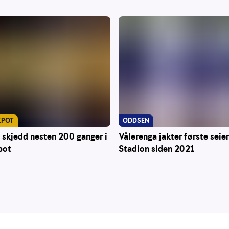
KPOT
ODDSEN
 skjedd nesten 200 ganger i
Vålerenga jakter første seie
pot
Stadion siden 2021