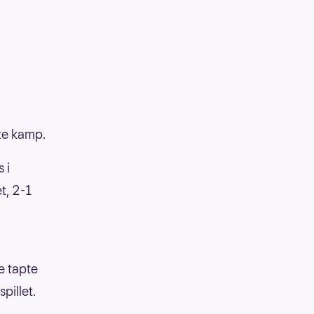
ste kamp.
 i
t, 2-1
e tapte
pillet.