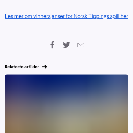
Les mer om vinnersjanser for Norsk Tippings spill her
Relaterte artikler