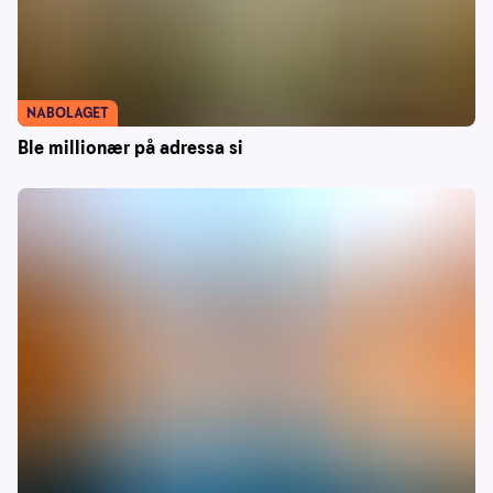
NABOLAGET
Ble millionær på adressa si