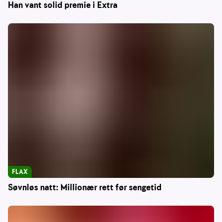
Han vant solid premie i Extra
FLAX
Søvnløs natt: Millionær rett før sengetid