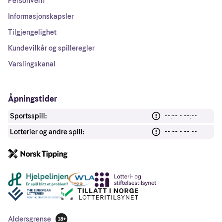
Personvern
Informasjonskapsler
Tilgjengelighet
Kundevilkår og spilleregler
Varslingskanal
Åpningstider
Sportsspill:
--:-- - --:--
Lotterier og andre spill:
--:-- - --:--
Andre lenker
Aldersgrense