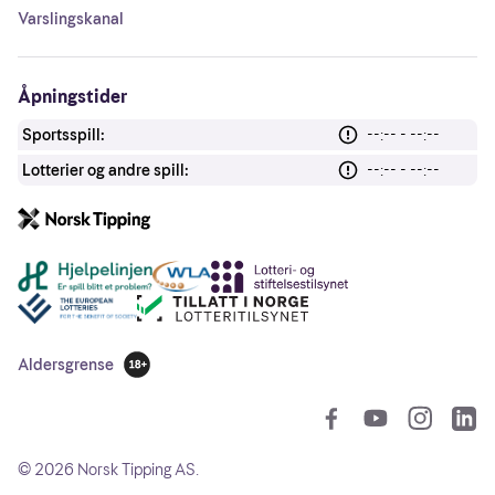
Varslingskanal
Åpningstider
Sportsspill:
--:-- - --:--
Lotterier og andre spill:
--:-- - --:--
Andre lenker
Aldersgrense
18 år
So
©
2026
Norsk Tipping AS.