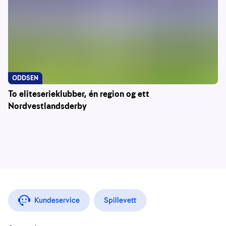
ODDSEN
To eliteserieklubber, én region og ett
Nordvestlandsderby
Kundeservice
Spillevett