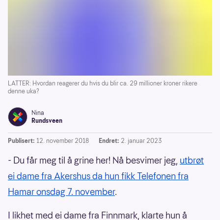
LATTER: Hvordan reagerer du hvis du blir ca. 29 millioner kroner rikere
denne uka?
Nina
Rundsveen
Publisert:
12. november 2018
Endret:
2. januar 2023
- Du får meg til å grine her! Nå besvimer jeg,
utbrøt
ei dame fra Akershus da hun fikk Telefonen fra
Hamar onsdag 7. november
.
I likhet med ei dame fra Finnmark, klarte hun å