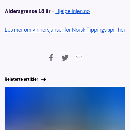
Aldersgrense 18 år
–
Hjelpelinjen.no
Les mer om vinnersjanser for Norsk Tippings spill her
Relaterte artikler