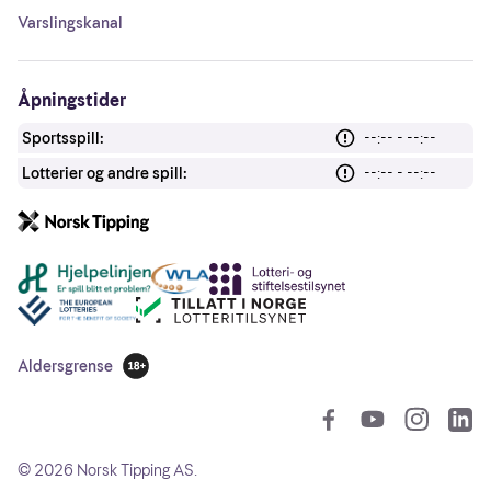
Varslingskanal
Åpningstider
Sportsspill:
--:-- - --:--
Lotterier og andre spill:
--:-- - --:--
Andre lenker
Aldersgrense
18 år
So
©
2026
Norsk Tipping AS.