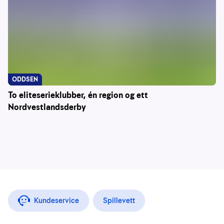
ODDSEN
To eliteserieklubber, én region og ett
Nordvestlandsderby
Kundeservice
Spillevett