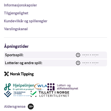
Informasjonskapsler
Tilgjengelighet
Kundevilkår og spilleregler
Varslingskanal
Åpningstider
Sportsspill:
--:-- - --:--
Lotterier og andre spill:
--:-- - --:--
Andre lenker
Aldersgrense
18 år