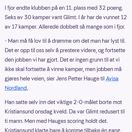
I fjor endte klubben på en 11. plass med 32 poeng.
Seks av 30 kamper vant Glimt. I år har de vunnet 12
av 17 kamper. Allerede dobbelt så mange som i fjor.
- Man må få lov til å drømme om det man har lyst til.
Det er opp til oss selv å prestere videre, og fortsette
den jobben vi har gjort. Det er ingen grunn til at vi
ikke skal fortsette å vinne kamper, men jobben må
gjøres hele veien, sier Jens Petter Hauge til
Avisa
Nordland.
Han satte selv inn det viktige 2-0-målet borte mot
Kristiansund onsdag kveld. Da var Glimt redusert til
ti mann. Men med Hauges scoring holdt det.
Kristiansund klarte bare å komme tilbake én gang.