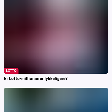
LOTTO
Er Lotto-millionærer lykkeligere?