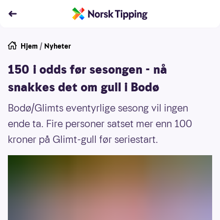
Hjem
/
Nyheter
150 i odds før sesongen - nå
snakkes det om gull i Bodø
Bodø/Glimts eventyrlige sesong vil ingen
ende ta. Fire personer satset mer enn 100
kroner på Glimt-gull før seriestart.