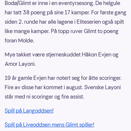
Bodø/Glimt er inne i en eventyrsesong. De helgule
har tatt 38 poeng på sine 17 kamper. For første gang
siden 2. runde har alle lagene i Eliteserien også spilt
like mange kamper. På topp ruver Glimt to poeng
foran Molde.
Mye takket være stjerneskuddet Håkon Evjen og
Amor Layoni.
19 år gamle Evjen har notert seg for åtte scoringer.
Fire av disse har kommet i august. Svenske Layoni
står med ni scoringer og fire assist.
Spill på Langoddsen!
Spill på Liveoddsen mens Glimt spiller!