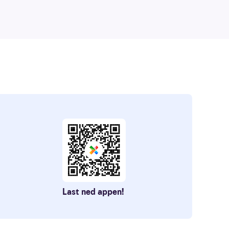
Last ned appen!