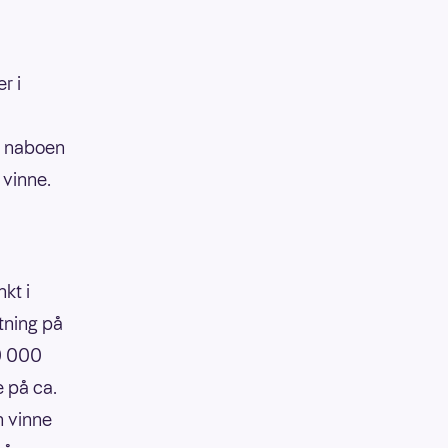
r i
r naboen
 vinne.
kt i
tning på
90 000
e på ca.
n vinne