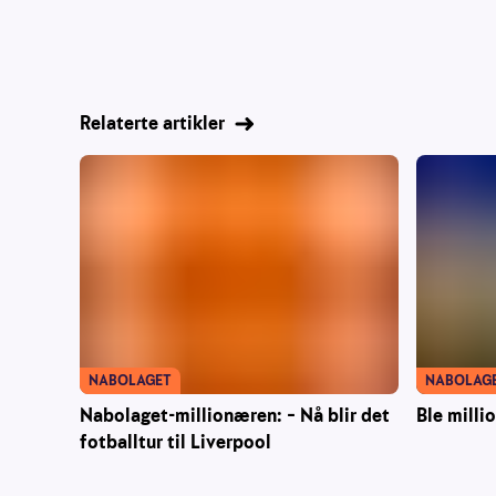
Relaterte artikler
NABOLAG
NABOLAGET
Ble milli
Nabolaget-millionæren: – Nå blir det
fotballtur til Liverpool