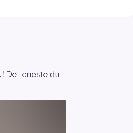
u! Det eneste du