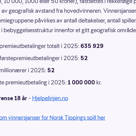
 10 000, 1000 eller 50 kroner), fastsettes i rekkefølge 
 av geografisk avstand fra hovedvinneren. Vinnersjansen
emiegruppene påvirkes av antall deltakelser, antall spille
r i bebyggelsesstruktur innenfor et gitt geografisk område
 premieutbetalinger totalt i 2025:
635 929
 førstepremieutbetalinger i 2025:
52
 millionærer i 2025:
52
e premieutbetaling i 2025:
1 000 000
kr.
rense 18 år
–
Hjelpelinjen.no
om vinnersjanser for Norsk Tippings spill her