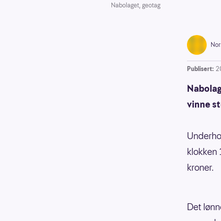
Nabolaget, geotag
Nor
Publisert:
2
Nabolag
vinne st
Underho
klokken 
kroner.
Det lønn