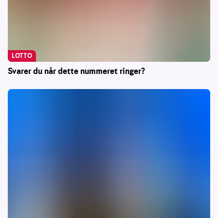
LOTTO
Svarer du når dette nummeret ringer?