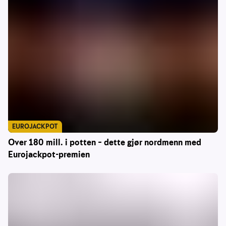
EUROJACKPOT
Over 180 mill. i potten – dette gjør nordmenn med
Eurojackpot-premien