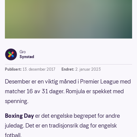
Gro
Synstad
Publisert:
13. desember 2017
Endret:
2. januar 2023
Desember er en viktig måned i Premier League med
matcher 16 av 31 dager. Romjula er spekket med
spenning.
Boxing Day
er det engelske begrepet for andre
juledag. Det er en tradisjonsrik dag for engelsk
fotball.