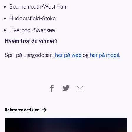
Bournemouth-West Ham
Huddersfield-Stoke
Liverpool-Swansea
Hvem tror du vinner?
Spill på Langoddsen,
her på web
og
her på mobil.
Relaterte artikler