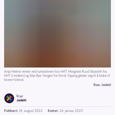
Anja Hekne venter ved symaskinen hos HHT. Margrete Ruud Skjeseth fra
HHT (i midten) og Silje Bye Vangen fra Norsk Tipping gleder seg til å bidra til
lavere forbruk.
Roar Jødahl
Roar
Jødahl
Publisert:
16. august 2022
Endret:
24. januar 2023