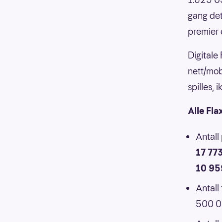
gang det
premier 
Digitale
nett/mob
spilles,
Alle Fla
Antall
17 77
10 95
Antall
500 00