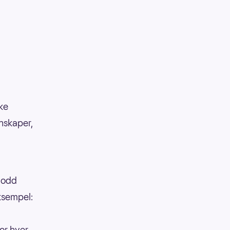
kke
enskaper,
 lodd
eksempel:
or hver