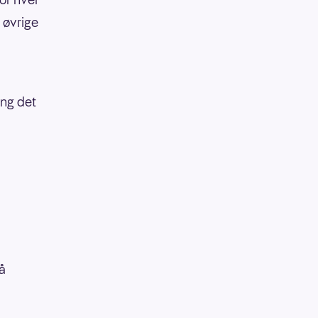
 øvrige
ang det
å