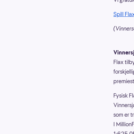
Spill Fla
(Vinners
Vinners
Flax til
forskjell
premiesti
Fysisk Fl
Vinnersja
som er t
I Millio
1:625 05