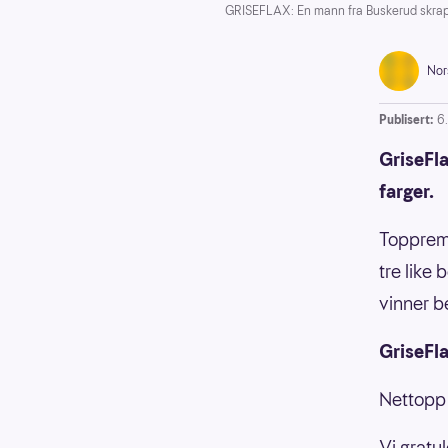
GRISEFLAX: En mann fra Buskerud skrapte
Nor
Publisert:
6
GriseFl
farger.
Toppremi
tre like 
vinner b
GriseFl
Nettopp 
Vi gratul