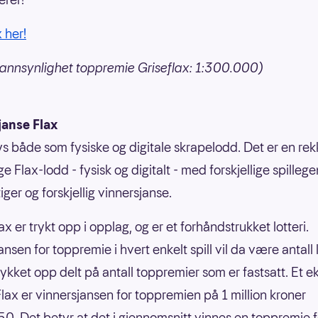
x her!
annsynlighet toppremie Griseflax: 1:300.000)
janse Flax
bys både som fysiske og digitale skrapelodd. Det er en re
ige Flax-lodd - fysisk og digitalt - med forskjellige spilleg
ger og forskjellig vinnersjanse.
ax er trykt opp i opplag, og er et forhåndstrukket lotteri.
nsen for toppremie i hvert enkelt spill vil da være antall
rykket opp delt på antall toppremier som er fastsatt. Et 
nFlax er vinnersjansen for toppremien på 1 million kroner
0. Det betyr at det i gjennomsnitt vinnes en toppremie f