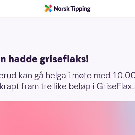
 hadde griseflaks!
erud kan gå helga i møte med 10.0
krapt fram tre like beløp i GriseFlax