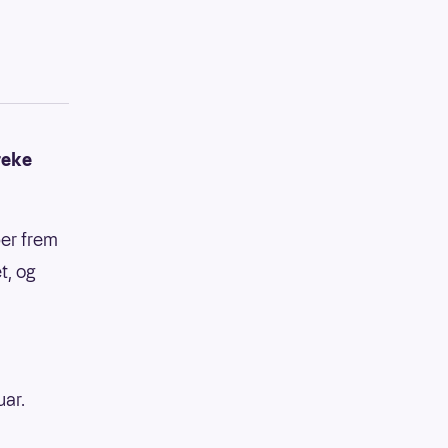
reke
per frem
t, og
uar.