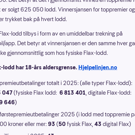
 er solgt 625 050 lodd. Vinnersjansen for toppremier og
er trykket bak på hvert lodd.
 Flax-lodd tilbys i form av en umiddelbar trekning på
il/app. Det betyr at vinnersjansen er den samme hver g
 ikke gjennomsnittlig som hos fysiske Flax-lodd.
x-lodd har 18-års aldersgrense.
Hjelpelinjen.no
 premieutbetalinger totalt i 2025: (alle typer Flax-lodd):
3 047
(fysiske Flax lodd:
6 813 401
, digitale Flax-lodd:
9 646
)
 førstepremieutbetalinger 2025 (i lodd med toppremie p
0 kroner eller mer:
93
(
50
fysisk Flax,
43
digital Flax)