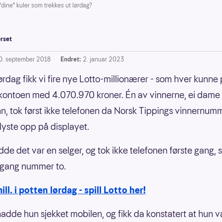
"dine" kuler som trekkes ut lørdag?
rset
0. september 2018
Endret:
2. januar 2023
lørdag fikk vi fire nye Lotto-millionærer - som hver kunne
ontoen med 4.070.970 kroner. Én av vinnerne, ei dame 
n, tok først ikke telefonen da Norsk Tippings vinnernu
lyste opp på displayet.
odde det var en selger, og tok ikke telefonen første gang, 
e gang nummer to.
ill. i potten lørdag - spill Lotto her!
hadde hun sjekket mobilen, og fikk da konstatert at hun va