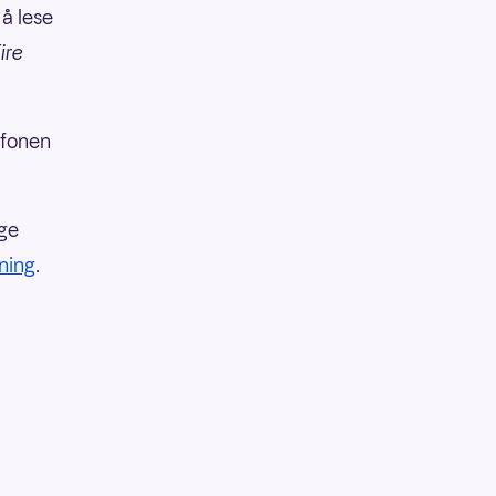
 å lese
ire
efonen
ige
kning
.