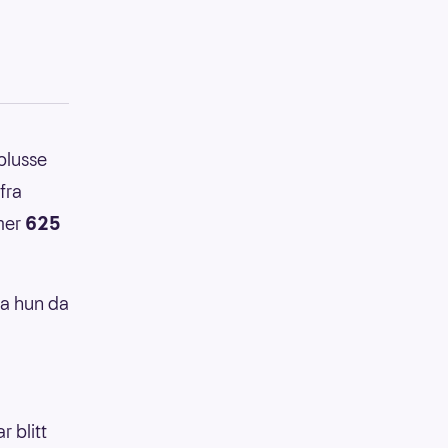
 plusse
fra
mmer
625
sa hun da
r blitt