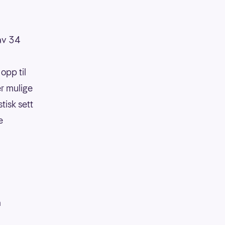
 av 34
opp til
er mulige
tisk sett
e
å