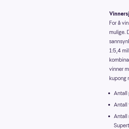
Vinners
For å vin
mulige. 
sannsynli
1:5,4 mi
kombinasj
vinner m
kupong m
Antall
Antall
Antall
Supert