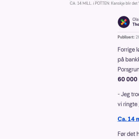
CA. 14 MILL. i POTTEN: Kanskje blir det 
Ola
Tho
Publisert:
2
Forrige 
på bankk
Porsgrun
60 000
- Jeg tr
vi ringt
Ca. 14 m
Før det 