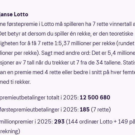
janse Lotto
ne førstepremie i Lotto må spilleren ha 7 rette vinnertall
Det betyr at dersom du spiller én rekke, er den teoretiske
gheten for å få 7 rette 1:5,37 millioner per rekke (rundet 
llioner per rekke). Sagt med andre ord: Det er 5,4 million
oner av 7 tall når du trekker ut 7 fra de 34 tallene. Statis
an en premie med 4 rette eller bedre i snitt på hver femt
ed ti rekker.
 premieutbetalinger totalt i 2025:
12 500 680
 førstepremieutbetalinger i 2025:
185
(7 rette)
 millionpremier i 2025:
293
(144 ordinær Lotto + 149 p
rekning)