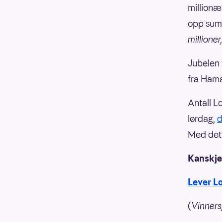
millionæ
opp summ
millioner
Jubelen 
fra Hama
Antall Lo
lørdag,
d
Med det h
Kanskje
Lever Lo
(
Vinnersj