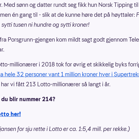
r. Med sønn og datter rundt seg fikk hun Norsk Tipping til
en én gang til - slik at de kunne høre det på høyttaler:
F
, sytti tusen ni hundre og sytti kroner!
fra Porsgrunn-gjengen kom mildt sagt godt gjennom Tel
r.
tto-millionærer i 2018 tok for øvrig et skikkelig byks forr
a hele 32 personer vant 1 million kroner hver i Supertre
ar vi fått 213 Lotto-millionærer så langt i år.
 du blir nummer 214?
tto her!
ansen for sju rette i Lotto er ca. 1:5,4 mill. per rekke.)