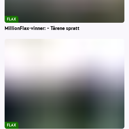
FLAX
MillionFlax-vinner: – Tårene spratt
FLAX