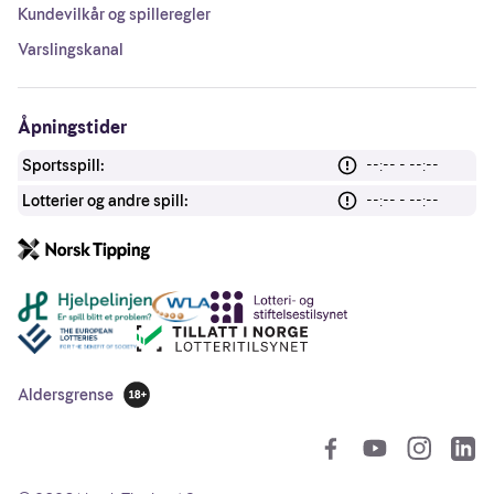
Kundevilkår og spilleregler
Varslingskanal
Åpningstider
Sportsspill:
--:-- - --:--
Lotterier og andre spill:
--:-- - --:--
Andre lenker
Aldersgrense
18 år
So