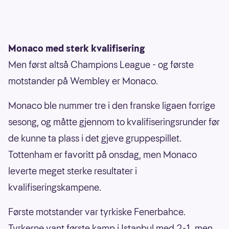
Monaco med sterk kvalifisering
Men først altså Champions League - og første
motstander på Wembley er Monaco.
Monaco ble nummer tre i den franske ligaen forrige
sesong, og måtte gjennom to kvalifiseringsrunder før
de kunne ta plass i det gjeve gruppespillet.
Tottenham er favoritt på onsdag, men Monaco
leverte meget sterke resultater i
kvalifiseringskampene.
Første motstander var tyrkiske Fenerbahce.
Tyrkerne vant første kamp i Istanbul med 2-1, men