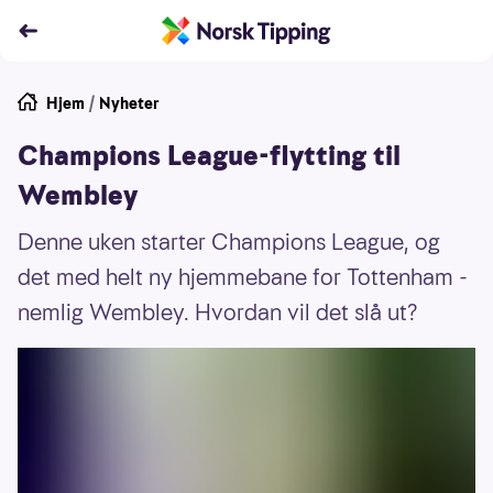
Hjem
/
Nyheter
Champions League-flytting til
Wembley
Denne uken starter Champions League, og
det med helt ny hjemmebane for Tottenham -
nemlig Wembley. Hvordan vil det slå ut?