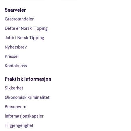
Snarveier
Grasrotandelen
Dette er Norsk Tipping
Jobb i Norsk Tipping
Nyhetsbrev
Presse
Kontakt oss
Praktisk informasjon
Sikkerhet
Økonomisk kriminalitet
Personvern
Informasjonskapsler
Tilgjengelighet