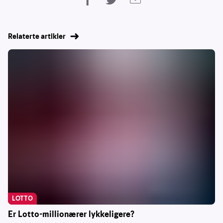
Relaterte artikler
LOTTO
Er Lotto-millionærer lykkeligere?