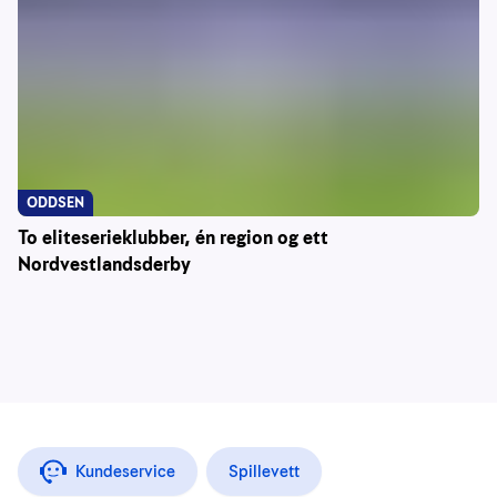
ODDSEN
To eliteserieklubber, én region og ett
Nordvestlandsderby
Kundeservice
Spillevett