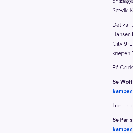
onsdagen
Sævik. K
Det var 
Hansen f
City 9-1
knepen 1
På Oddse
Se Wolf
kampen
I den an
Se Pari
kampen