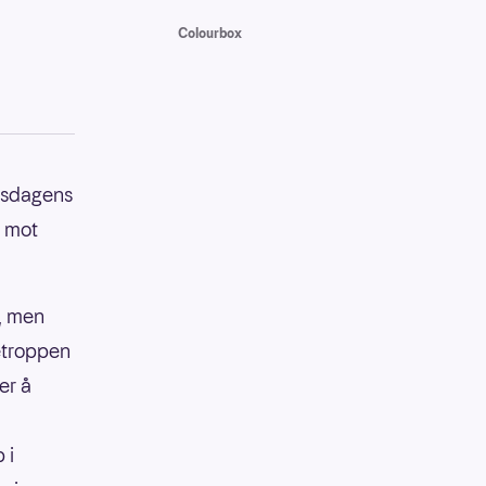
Colourbox
rsdagens
G mot
n, men
letroppen
er å
 i