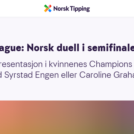
gue: Norsk duell i semifinal
presentasjon i kvinnenes Champions 
id Syrstad Engen eller Caroline Gr
.