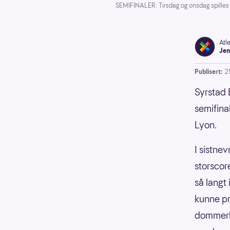
SEMIFINALER: Tirsdag og onsdag spilles
Atl
Jen
Publisert:
2
Syrstad 
semifina
Lyon.
I sistne
storscor
så langt
kunne pr
dommerko