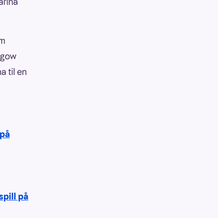
arina
am
asgow
a til en
 på
spill på