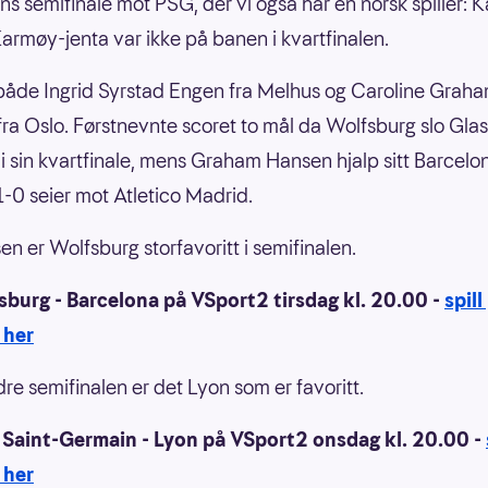
s semifinale mot PSG, der vi også har en norsk spiller: K
armøy-jenta var ikke på banen i kvartfinalen.
både Ingrid Syrstad Engen fra Melhus og Caroline Grah
ra Oslo. Førstnevnte scoret to mål da Wolfsburg slo Gl
 i sin kvartfinale, mens Graham Hansen hjalp sitt Barcelon
-0 seier mot Atletico Madrid.
n er Wolfsburg storfavoritt i semifinalen.
sburg - Barcelona på VSport2 tirsdag kl. 20.00 -
spill
 her
dre semifinalen er det Lyon som er favoritt.
s Saint-Germain - Lyon på VSport2 onsdag kl. 20.00 -
 her