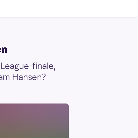
en
League-finale,
aham Hansen?