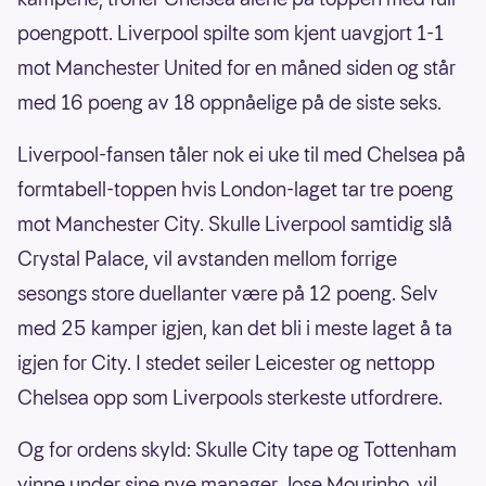
poengpott. Liverpool spilte som kjent uavgjort 1-1
mot Manchester United for en måned siden og står
med 16 poeng av 18 oppnåelige på de siste seks.
Liverpool-fansen tåler nok ei uke til med Chelsea på
formtabell-toppen hvis London-laget tar tre poeng
mot Manchester City. Skulle Liverpool samtidig slå
Crystal Palace, vil avstanden mellom forrige
sesongs store duellanter være på 12 poeng. Selv
med 25 kamper igjen, kan det bli i meste laget å ta
igjen for City. I stedet seiler Leicester og nettopp
Chelsea opp som Liverpools sterkeste utfordrere.
Og for ordens skyld: Skulle City tape og Tottenham
vinne under sine nye manager Jose Mourinho, vil