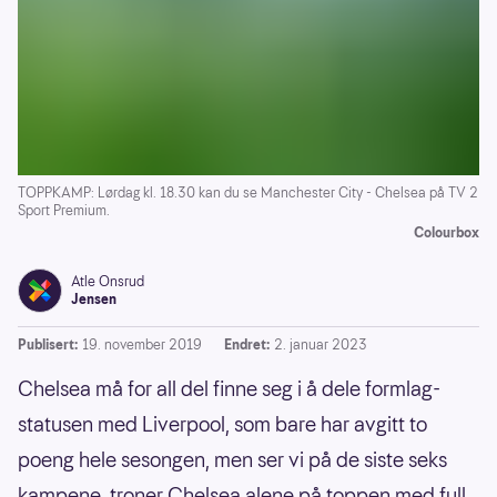
TOPPKAMP: Lørdag kl. 18.30 kan du se Manchester City - Chelsea på TV 2
Sport Premium.
Colourbox
Atle Onsrud
Jensen
Publisert:
19. november 2019
Endret:
2. januar 2023
Chelsea må for all del finne seg i å dele formlag-
statusen med Liverpool, som bare har avgitt to
poeng hele sesongen, men ser vi på de siste seks
kampene, troner Chelsea alene på toppen med full