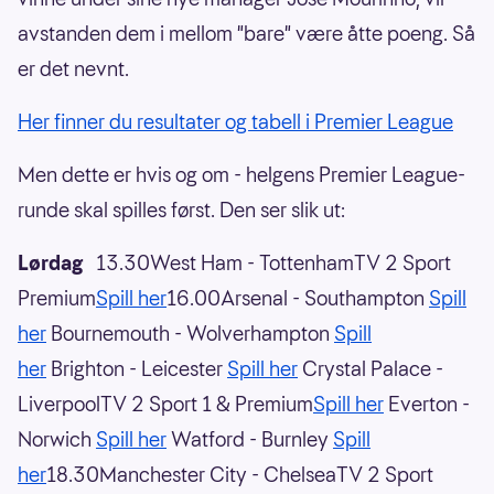
avstanden dem i mellom "bare" være åtte poeng. Så
er det nevnt.
Her finner du resultater og tabell i Premier League
Men dette er hvis og om - helgens Premier League-
runde skal spilles først. Den ser slik ut:
Lørdag
13.30West Ham - TottenhamTV 2 Sport
Premium
Spill her
16.00Arsenal - Southampton
Spill
her
Bournemouth - Wolverhampton
Spill
her
Brighton - Leicester
Spill her
Crystal Palace -
LiverpoolTV 2 Sport 1 & Premium
Spill her
Everton -
Norwich
Spill her
Watford - Burnley
Spill
her
18.30Manchester City - ChelseaTV 2 Sport