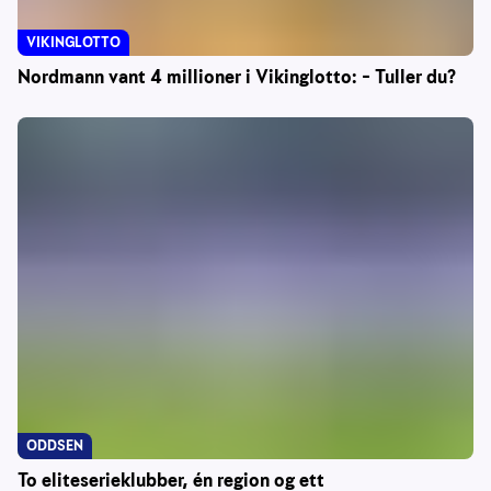
VIKINGLOTTO
Nordmann vant 4 millioner i Vikinglotto: – Tuller du?
ODDSEN
To eliteserieklubber, én region og ett