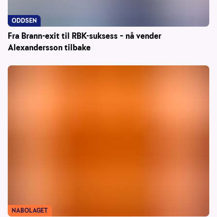
ODDSEN
Fra Brann-exit til RBK-suksess – nå vender
Alexandersson tilbake
NABOLAGET