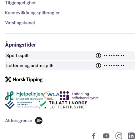
Tilgjengelighet
Kundevilkår og spilleregler
Varslingskanal
Åpningstider
Sportsspill:
--:-- - --:--
Lotterier og andre spill:
--:-- - --:--
Andre lenker
Aldersgrense
18 år