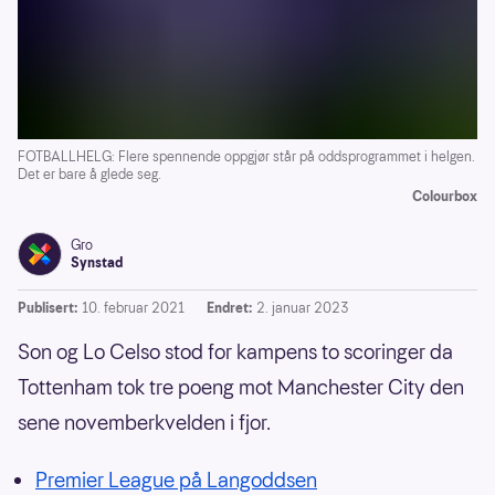
FOTBALLHELG: Flere spennende oppgjør står på oddsprogrammet i helgen.
Det er bare å glede seg.
Colourbox
Gro
Synstad
Publisert:
10. februar 2021
Endret:
2. januar 2023
Son og Lo Celso stod for kampens to scoringer da
Tottenham tok tre poeng mot Manchester City den
sene novemberkvelden i fjor.
Premier League på Langoddsen