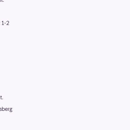
t 1-2
t.
gsberg