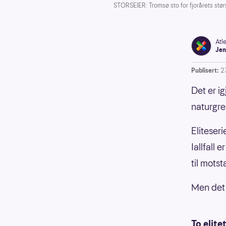
STORSEIER: Tromsø sto for fjorårets størst
Atl
Jen
Publisert:
2
Det er i
naturgre
Eliteseri
Iallfall 
til mots
Men det 
To elite