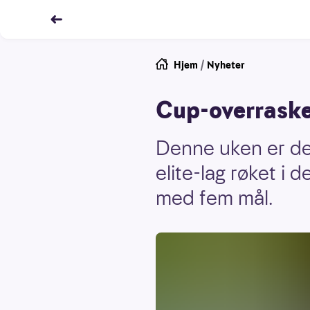
Hjem
/
Nyheter
Cup-overraskel
Denne uken er det
elite-lag røket i
med fem mål.