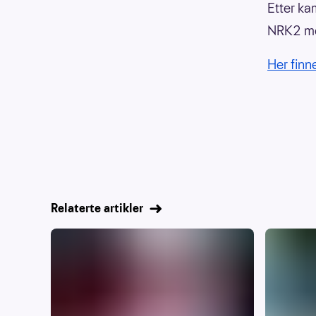
Etter k
NRK2 med
Her finn
Relaterte artikler