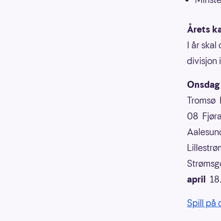
Årets k
I år skal
divisjon 
Onsdag 
Tromsø B
08 Fjøra
Aalesund
Lillestr
Strømsg
april
18.
Spill på