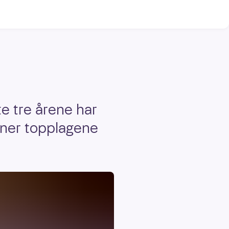
te tre årene har
inner topplagene