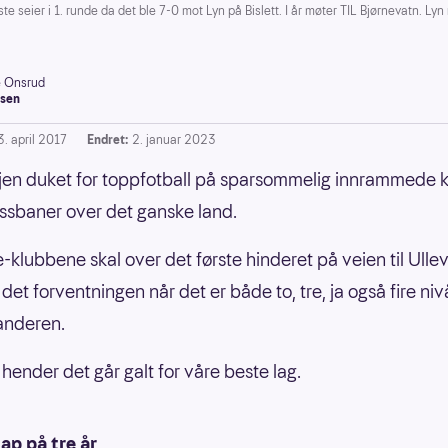
e seier i 1. runde da det ble 7-0 mot Lyn på Bislett. I år møter TIL Bjørnevatn. Lyn
e Onsrud
sen
3. april 2017
Endret:
2. januar 2023
gjen duket for toppfotball på sparsommelig innrammede 
ssbaner over det ganske land.
e-klubbene skal over det første hinderet på veien til Ullev
er det forventningen når det er både to, tre, ja også fire ni
tanderen.
hender det går galt for våre beste lag.
tap på tre år