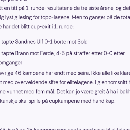
tt en titt på 1. runde-resultatene de tre siste årene, og det
dig lystig lesing for topp-lagene. Men to ganger på de tota
har det blitt cup-exit i 1. runde:
 tapte Sandnes Ulf 0-1 borte mot Sola
 tapte Brann mot Førde, 4-5 på straffer etter 0-0 etter
aomganger
vrige 46 kampene har endt med seire. Ikke alle like klar
ett med overveldende sifre for elitelagene. I gjennomsnitt 
ene vunnet med fem mål. Det kan jo være greit å ha i ba
kanskje skal spille på cupkampene med handikap.
 83-5 på de 15 kampene som endte med seier til elitelag