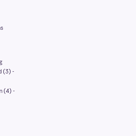
ns
g
 (3) -
 (4) -