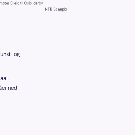
 møter Skeid til Oslo-derby.
NTB Scanpix
kunst- og
aal.
våer ned