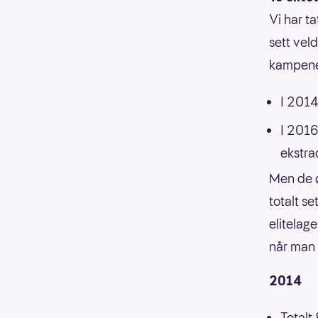
Vi har ta
sett vel
kampene 
I 2014
I 2016
ekstr
Men de ø
totalt s
elitelag
når man 
2014
Totalt