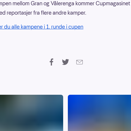
ampen mellom Gran og Vålerenga kommer Cupmagasinet
 reportasjer fra flere andre kamper.
er du alle kampene i 1. runde i cupen