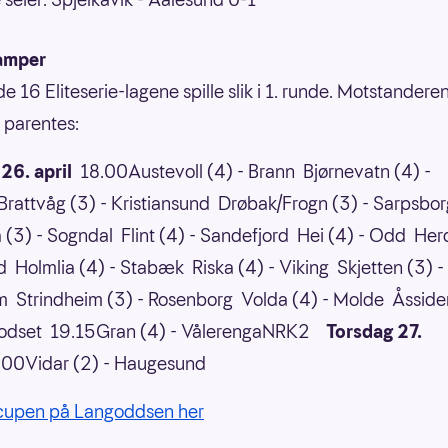
amper
 de 16 Eliteserie-lagene spille slik i 1. runde. Motstandere
i parentes:
26. april
18.00Austevoll (4) - Brann Bjørnevatn (4) -
rattvåg (3) - Kristiansund Drøbak/Frogn (3) - Sarpsbor
 (3) - Sogndal Flint (4) - Sandefjord Hei (4) - Odd Herd
 Holmlia (4) - Stabæk Riska (4) - Viking Skjetten (3) -
øm Strindheim (3) - Rosenborg Volda (4) - Molde Åssiden
odset 19.15Gran (4) - VålerengaNRK2
Torsdag 27.
00Vidar (2) - Haugesund
 cupen på Langoddsen her