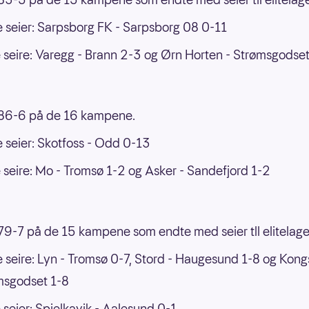
e seier: Sarpsborg FK - Sarpsborg 08 0-11
 seire: Varegg - Brann 2-3 og Ørn Horten - Strømsgodse
 86-6 på de 16 kampene.
e seier: Skotfoss - Odd 0-13
 seire: Mo - Tromsø 1-2 og Asker - Sandefjord 1-2
 79-7 på de 15 kampene som endte med seier tll elitelage
e seire: Lyn - Tromsø 0-7, Stord - Haugesund 1-8 og Kon
msgodset 1-8
 seier: Spjelkavik - Aalesund 0-1