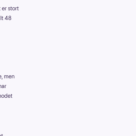
 er stort
lt 48
e, men
har
khodet
et.