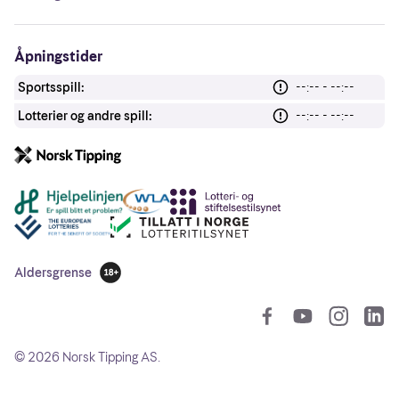
Åpningstider
Sportsspill:
--:-- - --:--
Lotterier og andre spill:
--:-- - --:--
Andre lenker
Aldersgrense
18 år
So
©
2026
Norsk Tipping AS.