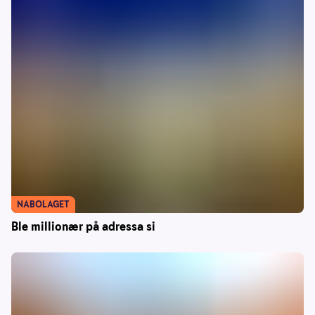
NABOLAGET
Ble millionær på adressa si