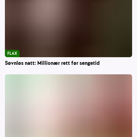
FLAX
Søvnløs natt: Millionær rett før sengetid