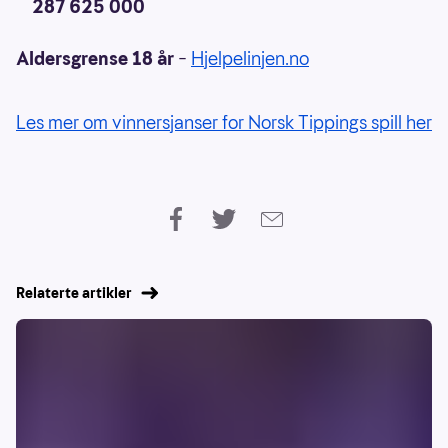
287 625 000
Aldersgrense 18 år
–
Hjelpelinjen.no
Les mer om vinnersjanser for Norsk Tippings spill her
Relaterte artikler