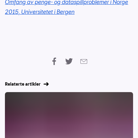
Omfang av penge- og dataspillproblemer i Norge
2015, Universitetet i Bergen
Relaterte artikler