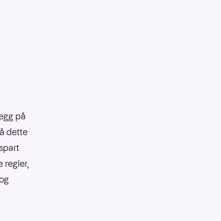
legg på
på dette
 spart
 regler,
 og