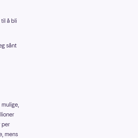
il å bli
eg sånt
 mulige,
llioner
r per
ke, mens