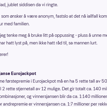
lad, jublet siddisen da vi ringte.
som ønsker å være anonym, fastslo at det nå iallfall kom t
tur med familien.
 jeg tenke meg å bruke litt på oppussing - pluss å unne m
ar hatt lyst på, men ikke hatt råd til, sa mannen lurt.
erer!
janse Eurojackpot
nne førstepremie i Eurojackpot må en ha 5 rette tall av 50
 til 2 rette stjernetall av 12 mulige. Det gir totalt ca. 140 mi
ombinasjoner, og vinnersjansen blir da ca. 1:140 millione
or andrepremie er vinnersjansen ca. 1:7 millioner per rek