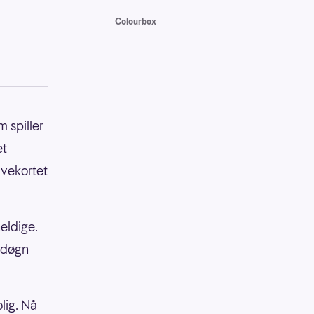
Colourbox
 spiller
et
avekortet
eldige.
e døgn
lig. Nå