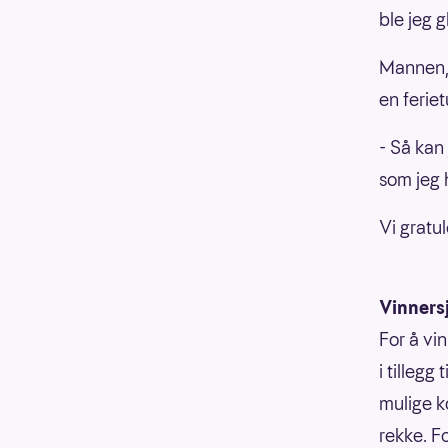
ble jeg g
Mannen, 
en ferie
- Så kan
som jeg h
Vi gratul
Vinners
For å vi
i tillegg
mulige k
rekke. F