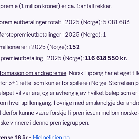
premie (1 million kroner) er ca. 1:antall rekker.
 premieutbetalinger totalt i 2025 (Norge): 5 081 683
 førstepremieutbetalinger i 2025 (Norge): 1
 millionærer i 2025 (Norge):
152
premieutbetaling i 2025 (Norge):
116 618 550 kr.
nformasjon om andrepremie
: Norsk Tipping har et eget til
or 5+1 rette, som kun er for spillere i Norge. Størrelsen 
eløpet vil variere, og er avhengig av hvilket beløp som er
om hver spillomgang. I øvrige medlemsland gjelder andre
il derfor kunne være forskjell i premiesum mellom norske
ske vinnere i denne premiegruppen.
rense 18 år
–
Hjelpelinjen.no