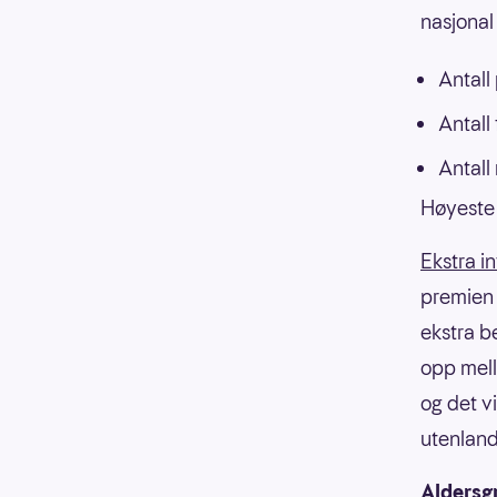
nasjonal 
Antall
Antall
Antall
Høyeste 
Ekstra i
premien f
ekstra b
opp mell
og det v
utenland
Aldersg