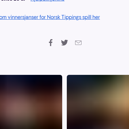
om vinnersjanser for Norsk Tippings spill her