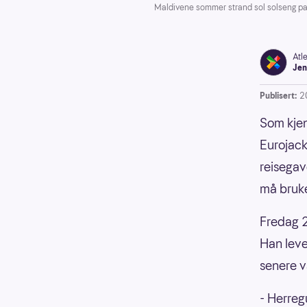
Maldivene sommer strand sol solseng pa
Atl
Jen
Publisert:
2
Som kjen
Eurojack
reisegav
må brukes
Fredag 2
Han leve
senere v
- Herreg