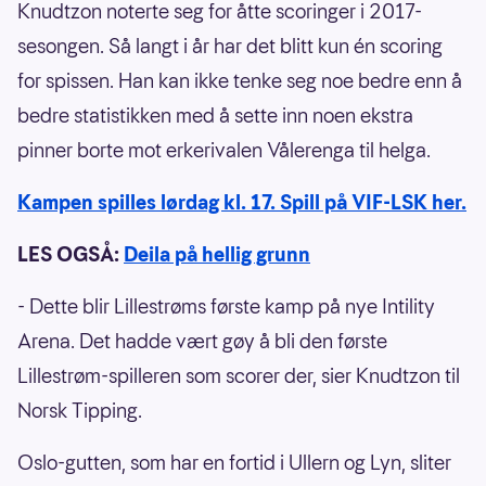
Knudtzon noterte seg for åtte scoringer i 2017-
sesongen. Så langt i år har det blitt kun én scoring
for spissen. Han kan ikke tenke seg noe bedre enn å
bedre statistikken med å sette inn noen ekstra
pinner borte mot erkerivalen Vålerenga til helga.
Kampen spilles lørdag kl. 17. Spill på VIF-LSK her.
LES OGSÅ:
Deila på hellig grunn
- Dette blir Lillestrøms første kamp på nye Intility
Arena. Det hadde vært gøy å bli den første
Lillestrøm-spilleren som scorer der, sier Knudtzon til
Norsk Tipping.
Oslo-gutten, som har en fortid i Ullern og Lyn, sliter