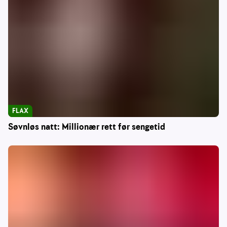
FLAX
Søvnløs natt: Millionær rett før sengetid