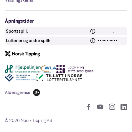
Varslingskanal
Åpningstider
Sportsspill:
--:-- - --:--
Lotterier og andre spill:
--:-- - --:--
Andre lenker
Aldersgrense
18 år
So
©
2026
Norsk Tipping AS.