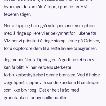
hvor mye de kan tåle å tape, i god tid før VM-
feberen stiger.
Norsk Tipping har også seks personer som jobber
med å ringe spillere vi er bekymret for. I ukene før
VM har vi prioritert å ringe storspillerne på Oddsen,
for å oppfordre dem til å sette lavere tapsgrenser.
Jeg mener Norsk Tipping er så godt rustet som vi
kan få blitt. Vi har verdens sterkeste
forbrukerbeskyttelse i denne bransjen. Ved å holde
døgnåpent slipper vi å sende kundene til selskaper
som ikke bryr seg. Det er helt i tråd med
grunntanken i pengespillmodellen.