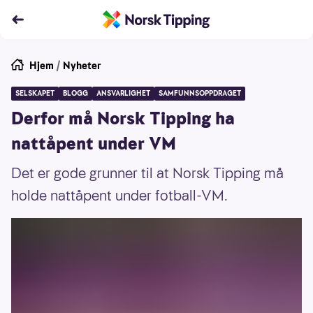
Hjem
/
Nyheter
SELSKAPET
BLOGG
ANSVARLIGHET
SAMFUNNSOPPDRAGET
Derfor må Norsk Tipping ha
nattåpent under VM
Det er gode grunner til at Norsk Tipping må
holde nattåpent under fotball-VM.