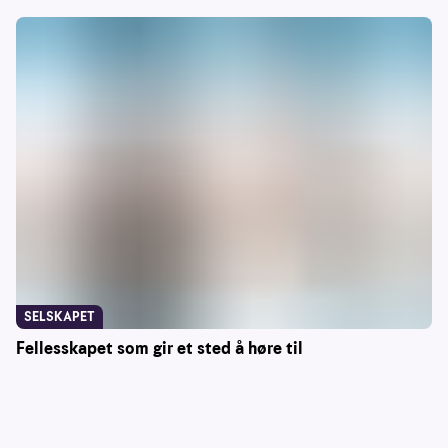
SELSKAPET
Fellesskapet som gir et sted å høre til