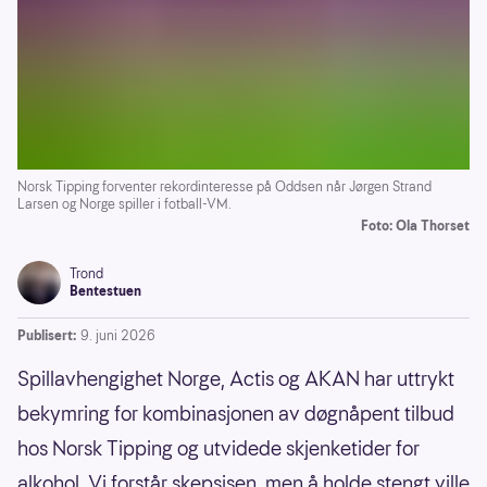
Norsk Tipping forventer rekordinteresse på Oddsen når Jørgen Strand
Larsen og Norge spiller i fotball-VM.
Foto: Ola Thorset
Trond
Bentestuen
Publisert:
9. juni 2026
Spillavhengighet Norge, Actis og AKAN har uttrykt
bekymring for kombinasjonen av døgnåpent tilbud
hos Norsk Tipping og utvidede skjenketider for
alkohol. Vi forstår skepsisen, men å holde stengt ville