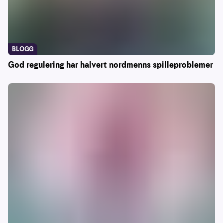
BLOGG
God regulering har halvert nordmenns spilleproblemer