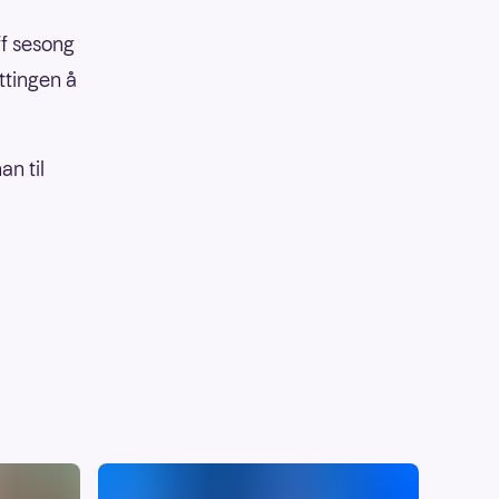
ff sesong
ttingen å
an til