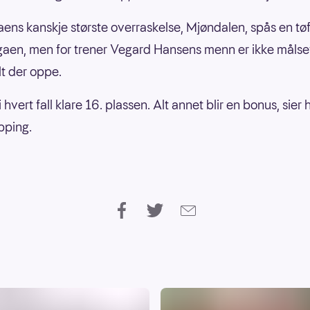
aens kanskje største overraskelse, Mjøndalen, spås en tø
igaen, men for trener Vegard Hansens menn er ikke målse
t der oppe.
 i hvert fall klare 16. plassen. Alt annet blir en bonus, sier h
pping.