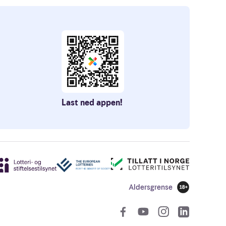
Last ned appen!
Aldersgrense
18 år
Sosiale len