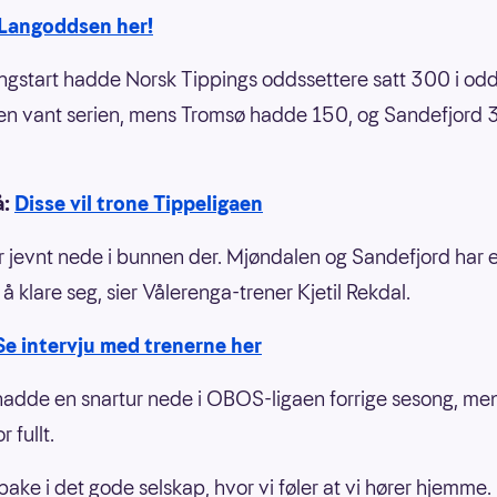
 Langoddsen her!
ngstart hadde Norsk Tippings oddssettere satt 300 i odd
n vant serien, mens Tromsø hadde 150, og Sandefjord 
å:
Disse vil trone Tippeligaen
ir jevnt nede i bunnen der. Mjøndalen og Sandefjord har e
l å klare seg, sier Vålerenga-trener Kjetil Rekdal.
Se intervju med trenerne her
adde en snartur nede i OBOS-ligaen forrige sesong, men
r fullt.
ilbake i det gode selskap, hvor vi føler at vi hører hjemme.