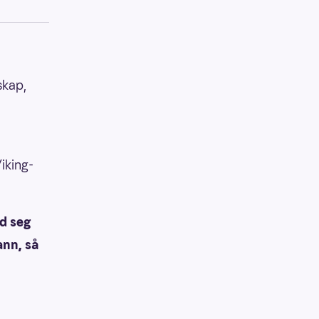
skap,
iking-
ed seg
ann, så