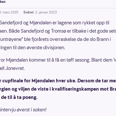
ken
0. mars 2015
Endret:
2. januar 2023
Sandefjord og Mjøndalen er lagene som rykket opp til
aen. Både Sandefjord og Tromsø er tilbake i det gode sel
untrøyene" ble fjorårets overraskelse da de slo Brann i
ringen til den øverste divisjonen.
or Mjøndalen kommer til å få en tøff sesong. Blant dem V
ell Jonevret.
ir cupfinale for Mjøndalen hver uke. Dersom de tar m
gien og viljen de viste i kvalifiseringskampen mot Br
e til å ta poeng.
intervju øverst i saken!