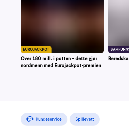
EUROJACKPOT
SAMFUNN
Over 180 mill. i potten – dette gjør
Beredska
nordmenn med Eurojackpot-premien
Kundeservice
Spillevett