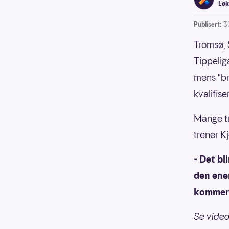
Løk
Publisert:
3
Tromsø, 
Tippelig
mens "br
kvalifise
Mange tr
trener Kj
- Det bl
den ener
kommer d
Se video