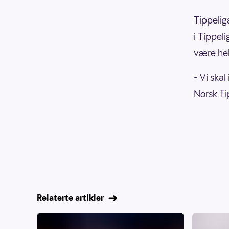
Tippelig
i Tippel
være hel
- Vi skal
Norsk Ti
Relaterte artikler