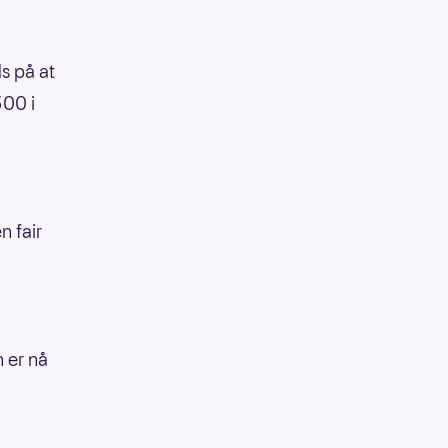
s på at
300 i
n fair
 er nå