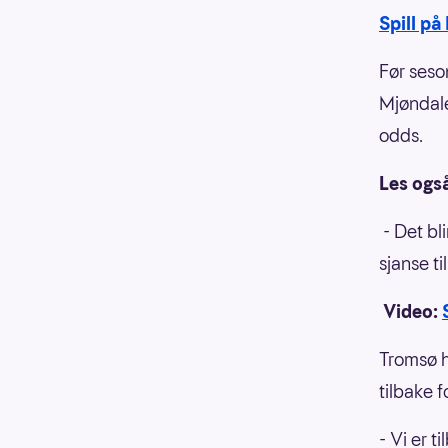
Spill på
Før seso
Mjøndale
odds.
Les ogs
- Det bl
sjanse ti
Video:
Tromsø h
tilbake fo
- Vi er t