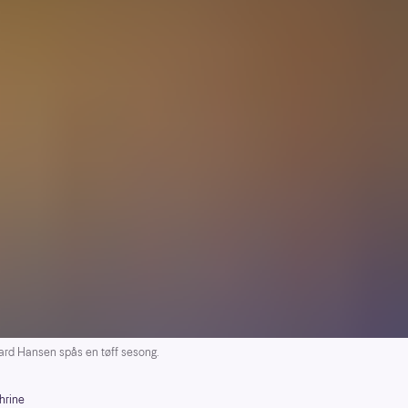
d Hansen spås en tøff sesong.
hrine