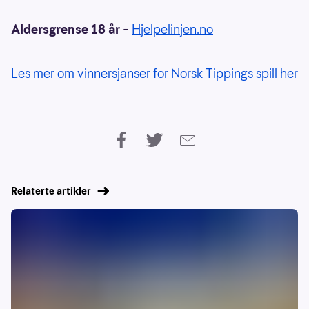
Aldersgrense 18 år
–
Hjelpelinjen.no
Les mer om vinnersjanser for Norsk Tippings spill her
Relaterte artikler