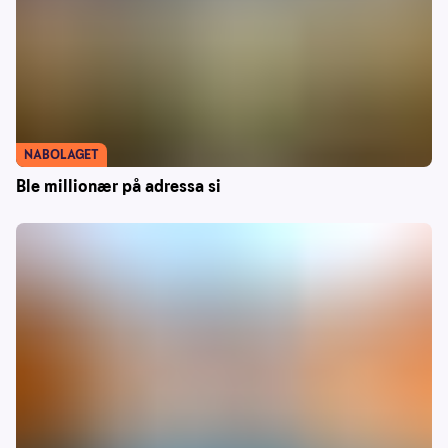
NABOLAGET
Ble millionær på adressa si