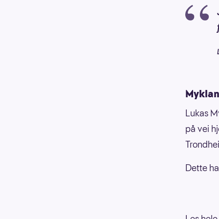
Mykland
Lukas My
på vei hj
Trondhei
Dette ha
Les hele