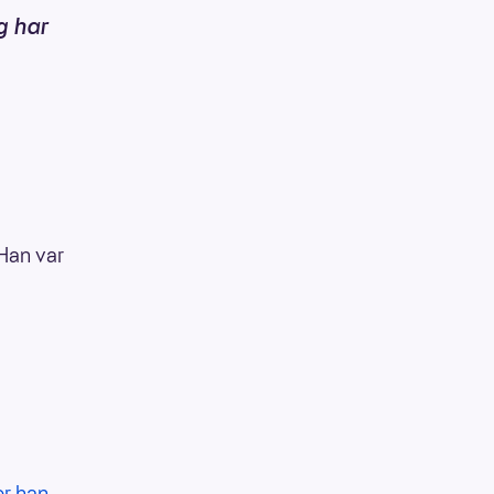
g har
 Han var
ver han