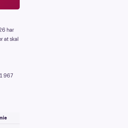
026 har
r at skal
 1 967
emie