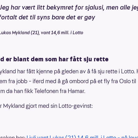
Jeg har vært litt bekymret for sjalusi, men alle je
fortalt det til syns bare det er gøy
Lukas Mykland (21), vant 14,6 mill. i Lotto
 er blant dem som har fått sju rette
kland har fått kjenne på gleden av å få sju rette i Lotto.
em fra jobb – iferd med å gå ombord på et fly fra Oslo til
m da han fikk Telefonen fra Hamar.
r Mykland gjort med sin Lotto-gevinst:
 saken her:
I juli vant Lukas (21) 14,6 mill. i Lotto – nå le