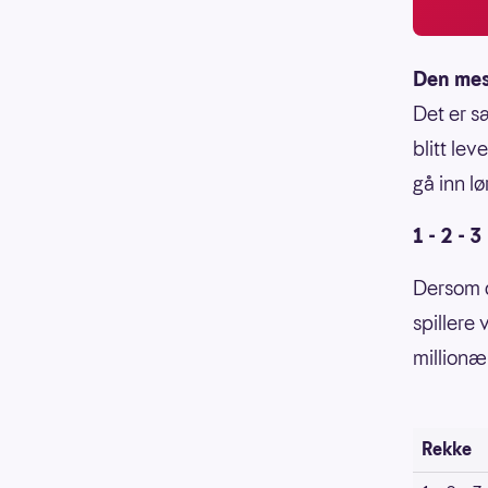
Den mes
Det er s
blitt lev
gå inn l
1 - 2 - 3 
Dersom d
spillere 
millionær
Rekke