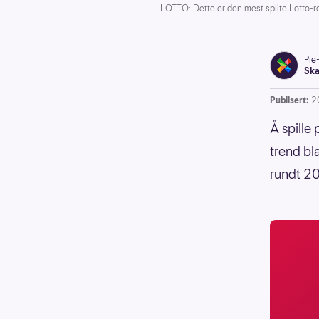
LOTTO: Dette er den mest spilte Lotto-r
Pie
Ska
Publisert:
2
Å spille
trend bl
rundt 2