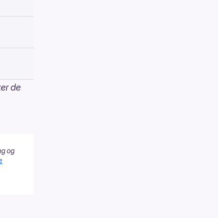
ker de
ng og
e