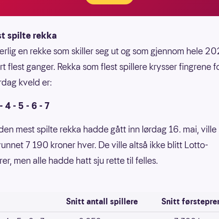
t spilte rekka
ærlig en rekke som skiller seg ut og som gjennom hele 2
ert flest ganger. Rekka som flest spillere krysser fingrene fo
ørdag kveld er:
- 4 - 5 - 6 - 7
en mest spilte rekka hadde gått inn lørdag 16. mai, ville
vunnet 7 190 kroner hver. De ville altså ikke blitt Lotto-
er, men alle hadde hatt sju rette til felles.
Snitt antall spillere
Snitt førstepr