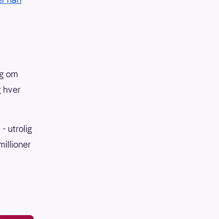
ng om
g hver
- utrolig
millioner