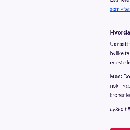
som «fat
Hvorda
Uansett 
hvilke ta
eneste l
Men:
Der
nok - vær
kroner l
Lykke til!