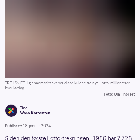
TRE I SNITT: I gjennomsnitt skaper disse kulene tre nye Lotto-millionærer
hver lørdag.
Foto: Ola Thorset
Tina
Wasa Kartomten
Publisert:
18. januar 2024
Siden den første Lotto-trekningen i 1986 har 7 728