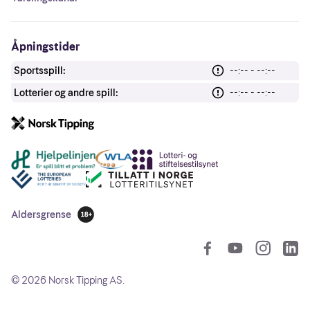
Åpningstider
Sportsspill:
--:-- - --:--
Lotterier og andre spill:
--:-- - --:--
Andre lenker
Aldersgrense
18 år
So
©
2026
Norsk Tipping AS.