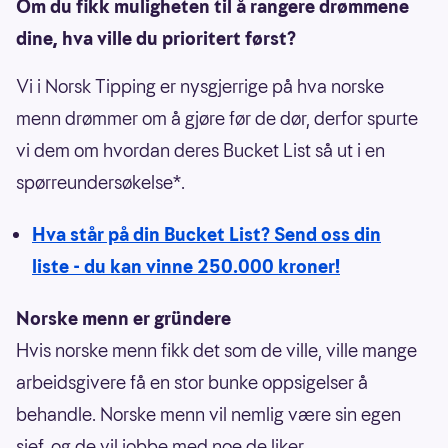
Om du fikk muligheten til å rangere drømmene
dine, hva ville du prioritert først?
Vi i Norsk Tipping er nysgjerrige på hva norske
menn drømmer om å gjøre før de dør, derfor spurte
vi dem om hvordan deres Bucket List så ut i en
spørreundersøkelse*.
Hva står på din Bucket List? Send oss din
liste - du kan vinne 250.000 kroner!
Norske menn er gründere
Hvis norske menn fikk det som de ville, ville mange
arbeidsgivere få en stor bunke oppsigelser å
behandle. Norske menn vil nemlig være sin egen
sjef, og de vil jobbe med noe de liker.