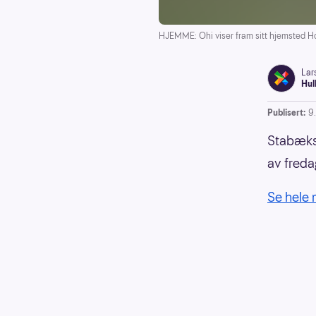
HJEMME: Ohi viser fram sitt hjemsted Ho
Lar
Hul
Publisert:
9
Stabæks 
av freda
Se hele 