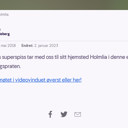
lmlia.
s
leberg
. mai 2018
Endret:
2. januar 2023
superspiss tar med oss til sitt hjemsted Holmlia i denne
gspraten.
møtet i videovinduet øverst eller her!