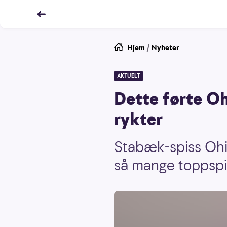
Hjem
/
Nyheter
AKTUELT
Dette førte Oh
rykter
Stabæk-spiss Ohi 
så mange toppspil