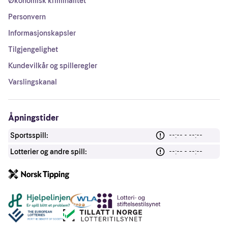
Økonomisk kriminalitet
Personvern
Informasjonskapsler
Tilgjengelighet
Kundevilkår og spilleregler
Varslingskanal
Åpningstider
Sportsspill:
--:-- - --:--
Lotterier og andre spill:
--:-- - --:--
Andre lenker