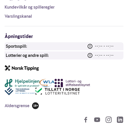
Kundevilkår og spilleregler
Varslingskanal
Åpningstider
Sportsspill:
--:-- - --:--
Lotterier og andre spill:
--:-- - --:--
Andre lenker
Aldersgrense
18 år
So