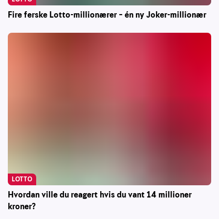
Fire ferske Lotto-millionærer – én ny Joker-millionær
LOTTO
Hvordan ville du reagert hvis du vant 14 millioner
kroner?