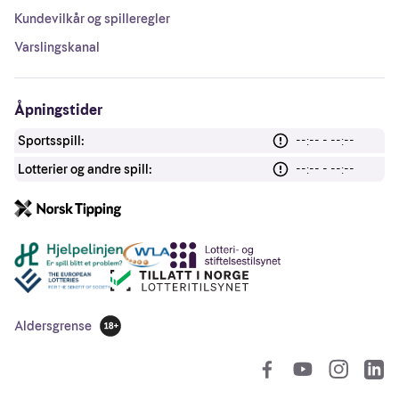
Kundevilkår og spilleregler
Varslingskanal
Åpningstider
Sportsspill:
--:-- - --:--
Lotterier og andre spill:
--:-- - --:--
Andre lenker
Aldersgrense
18 år
So