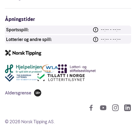
Åpningstider
Sportsspill:
--:-- - --:--
Lotterier og andre spill:
--:-- - --:--
Andre lenker
Aldersgrense
18 år
So
©
2026
Norsk Tipping AS.