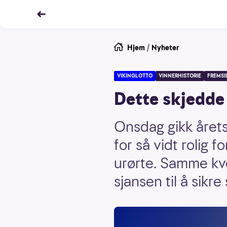
Hjem
/
Nyheter
VIKINGLOTTO
VINNERHISTORIE
FREMSI
Dette skjedde 
Onsdag gikk årets 
for så vidt rolig 
urørte. Samme kv
sjansen til å sikr