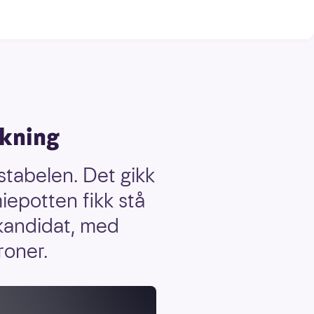
ekning
 stabelen. Det gikk
iepotten fikk stå
kandidat, med
roner.