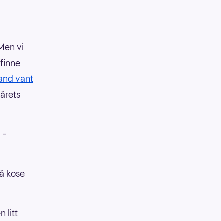
 Men vi
 finne
and vant
rårets
 –
 å kose
 litt