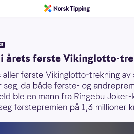
DE
i årets første Vikinglotto-tr
aller første Vikinglotto-trekning av
for seg, da både første- og andreprem
eld ble en mann fra Ringebu Joker-
e seg førstepremien på 1,3 millioner k