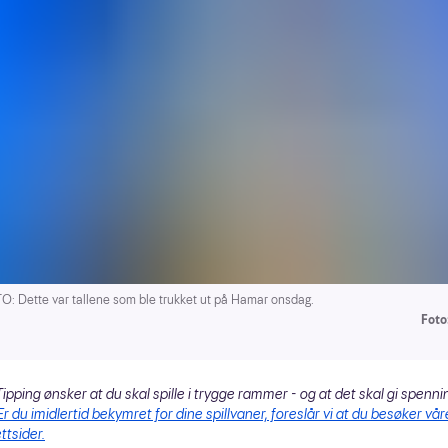
: Dette var tallene som ble trukket ut på Hamar onsdag.
Foto:
ipping ønsker at du skal spille i trygge rammer - og at det skal gi spenni
Er du imidlertid bekymret for dine spillvaner, foreslår vi at du besøker vår
ttsider.