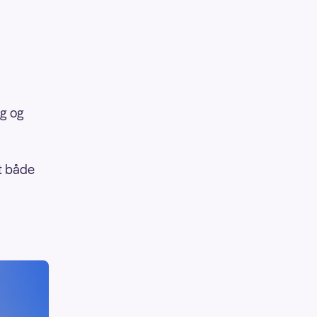
ig og
at både