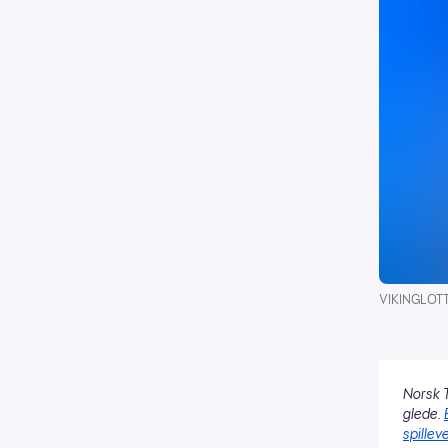
VIKINGLOTTO
Norsk T
glede.
spilleve