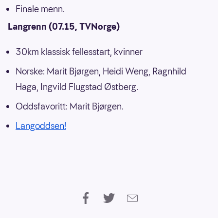
Finale menn.
Langrenn (07.15, TVNorge)
30km klassisk fellesstart, kvinner
Norske: Marit Bjørgen, Heidi Weng, Ragnhild
Haga, Ingvild Flugstad Østberg.
Oddsfavoritt: Marit Bjørgen.
Langoddsen!