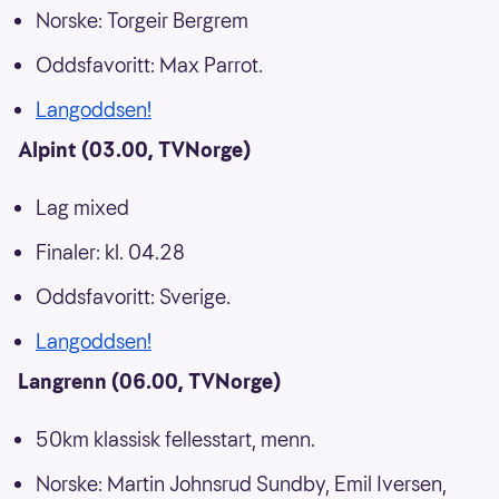
Norske: Torgeir Bergrem
Oddsfavoritt: Max Parrot.
Langoddsen!
Alpint (03.00, TVNorge)
Lag mixed
Finaler: kl. 04.28
Oddsfavoritt: Sverige.
Langoddsen!
Langrenn (06.00, TVNorge)
50km klassisk fellesstart, menn.
Norske: Martin Johnsrud Sundby, Emil Iversen,