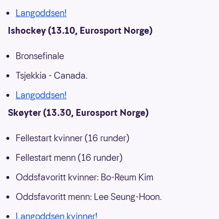
Langoddsen!
Ishockey (13.10, Eurosport Norge)
Bronsefinale
Tsjekkia - Canada.
Langoddsen!
Skøyter (13.30, Eurosport Norge)
Fellestart kvinner (16 runder)
Fellestart menn (16 runder)
Oddsfavoritt kvinner: Bo-Reum Kim
Oddsfavoritt menn: Lee Seung-Hoon.
Langoddsen kvinner!