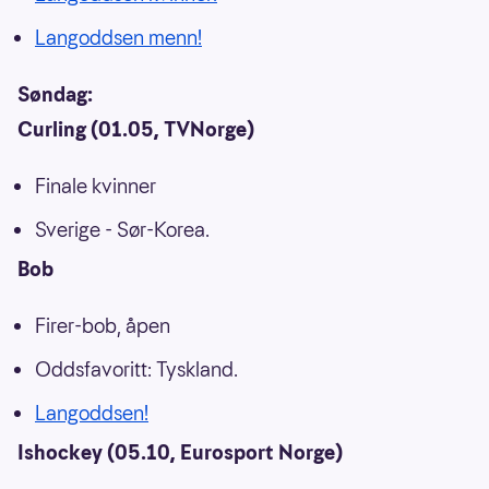
Langoddsen menn!
Søndag:
Curling (01.05, TVNorge)
Finale kvinner
Sverige - Sør-Korea.
Bob
Firer-bob, åpen
Oddsfavoritt: Tyskland.
Langoddsen!
Ishockey (05.10, Eurosport Norge)