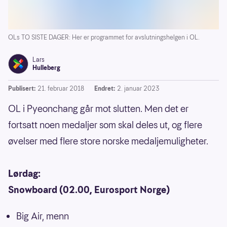
OLs TO SISTE DAGER: Her er programmet for avslutningshelgen i OL.
Lars
Hulleberg
Publisert:
21. februar 2018
Endret:
2. januar 2023
OL i Pyeonchang går mot slutten. Men det er
fortsatt noen medaljer som skal deles ut, og flere
øvelser med flere store norske medaljemuligheter.
Lørdag:
Snowboard (02.00, Eurosport Norge)
Big Air, menn