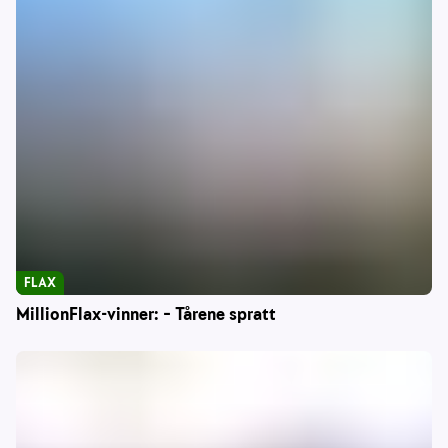
FLAX
MillionFlax-vinner: – Tårene spratt