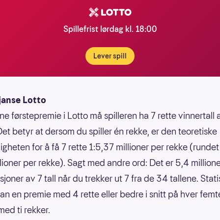
Spillefrist lørdag kl. 18:00
Lever spill
janse Lotto
ne førstepremie i Lotto må spilleren ha 7 rette vinnertall
Det betyr at dersom du spiller én rekke, er den teoretiske
gheten for å få 7 rette 1:5,37 millioner per rekke (rundet 
llioner per rekke). Sagt med andre ord: Det er 5,4 million
oner av 7 tall når du trekker ut 7 fra de 34 tallene. Statis
an en premie med 4 rette eller bedre i snitt på hver femt
ed ti rekker.