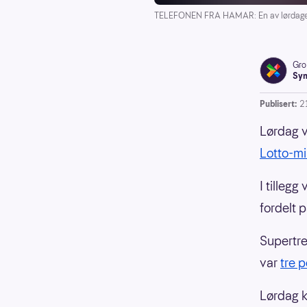
TELEFONEN FRA HAMAR: En av lørdagens 4
Gro
Syn
Publisert:
2
Lørdag v
Lotto-mi
I tilleg
fordelt 
Supertre
var
tre 
Lørdag k