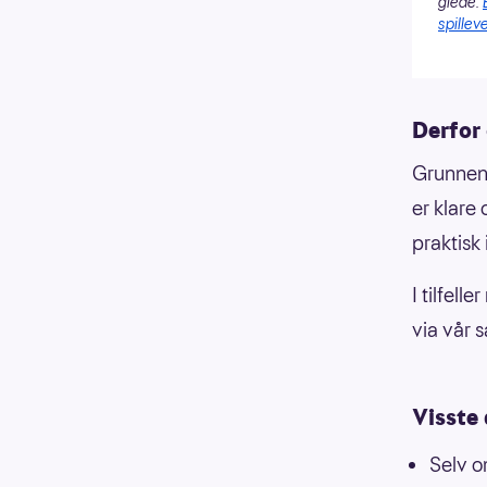
glede.
spilleve
Derfor
Grunnen t
er klare
praktisk
I tilfell
via vår 
Visste
Selv o