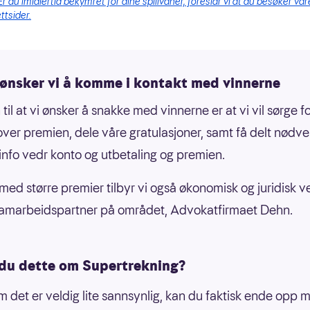
Er du imidlertid bekymret for dine spillvaner, foreslår vi at du besøker vår
ttsider.
 ønsker vi å komme i kontakt med vinnerne
il at vi ønsker å snakke med vinnerne er at vi vil sørge fo
 over premien, dele våre gratulasjoner, samt få delt nødv
 info vedr konto og utbetaling og premien.
er med større premier tilbyr vi også økonomisk og juridisk v
samarbeidspartner på området, Advokatfirmaet Dehn.
 du dette om Supertrekning?
m det er veldig lite sannsynlig, kan du faktisk ende opp me