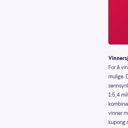
Vinners
For å vin
mulige. 
sannsynli
1:5,4 mi
kombinasj
vinner m
kupong m