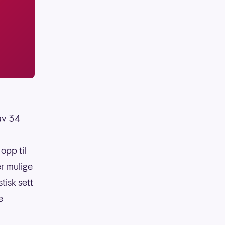
 av 34
opp til
er mulige
tisk sett
e