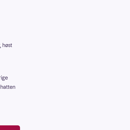
, høst
rige
 hatten