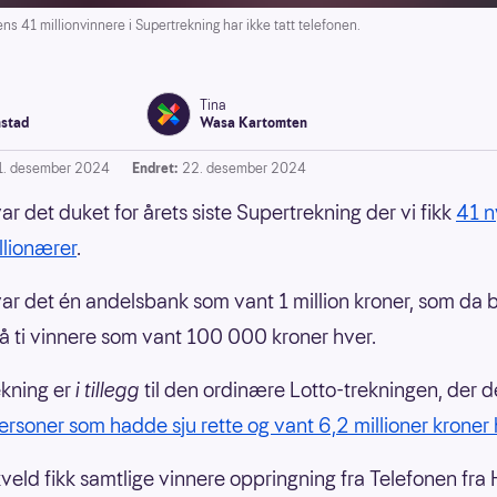
1 millionvinnere i Supertrekning har ikke tatt telefonen.
Tina
stad
Wasa Kartomten
1. desember 2024
Endret:
22. desember 2024
ar det duket for årets siste Supertrekning der
vi fikk
41 n
llionærer
.
g var det én andelsbank som vant 1 million kroner, som da 
på ti vinnere som vant 100 000 kroner hver.
kning er
i tillegg
til den ordinære Lotto-trekningen, der d
personer som hadde sju rette og vant 6,2 millioner kroner
veld fikk samtlige vinnere oppringning fra Telefonen fra