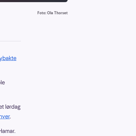
Foto: Ola Thorset
ybakte
ble
et lørdag
 hver
.
 Hamar.