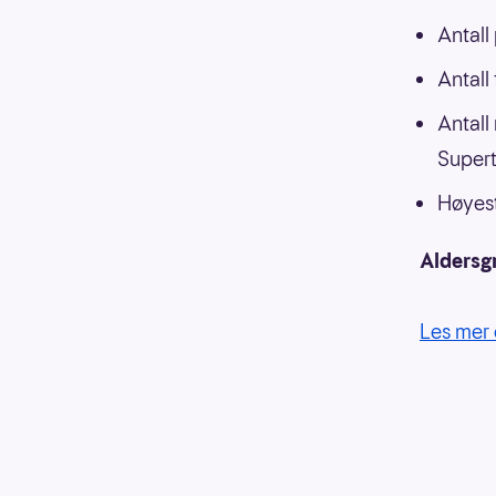
Antall
Antall
Antall
Supert
Høyest
Aldersg
Les mer 