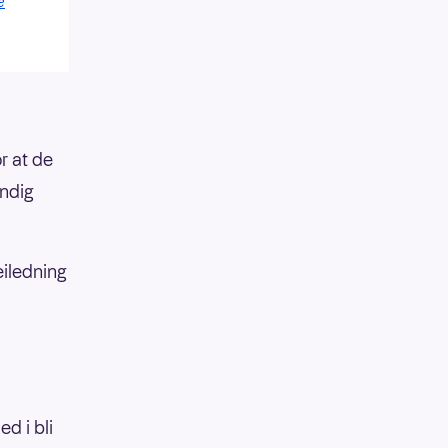
e
r at de
endig
eiledning
d i bli