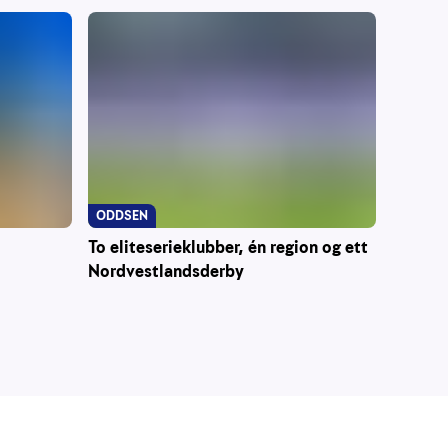
ODDSEN
To eliteserieklubber, én region og ett
Nordvestlandsderby