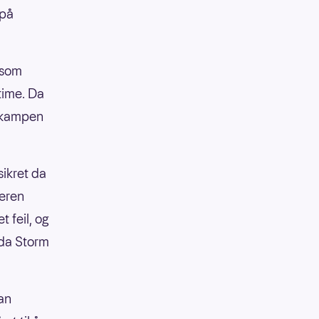
 på
 som
 time. Da
r kampen
sikret da
meren
t feil, og
 da Storm
an