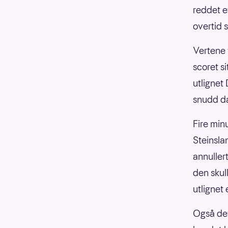
reddet e
overtid 
Vertene 
scoret si
utlignet
snudd da
Fire min
Steinslan
annullert
den skul
utlignet 
Også det