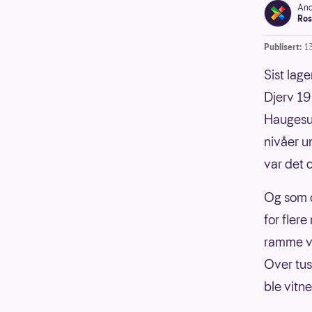
And
Ros
Publisert:
1
Sist lage
Djerv 1
Haugesun
nivåer u
var det 
Og som o
for fler
ramme ve
Over tus
ble vitn