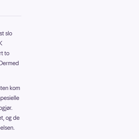
st slo
K
t to
. Dermed
sten kom
pesielle
gjør.
et, og de
elsen.