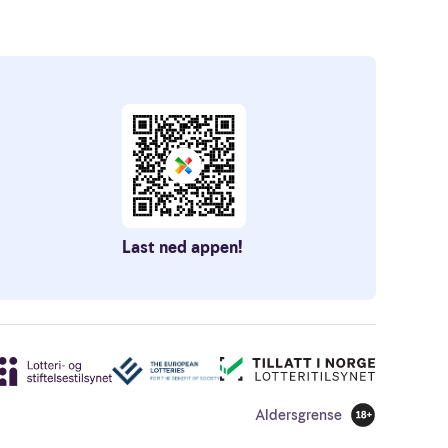
Last ned appen!
Aldersgrense
18 år