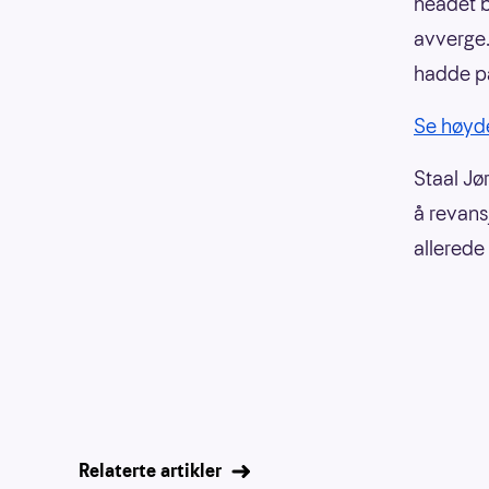
headet b
avverge.
hadde pas
Se høyde
Staal Jø
å revans
allerede
Relaterte artikler