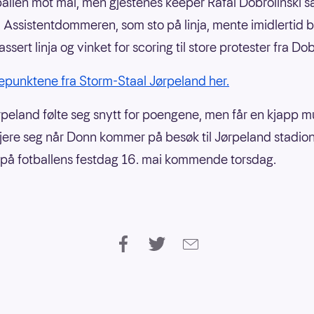
allen mot mål, men gjestenes keeper Rafal Dobrolinski så 
 Assistentdommeren, som sto på linja, mente imidlertid b
sert linja og vinket for scoring til store protester fra Dob
punktene fra Storm-Staal Jørpeland her.
rpeland følte seg snytt for poengene, men får en kjapp mul
jere seg når Donn kommer på besøk til Jørpeland stadio
 på fotballens festdag 16. mai kommende torsdag.