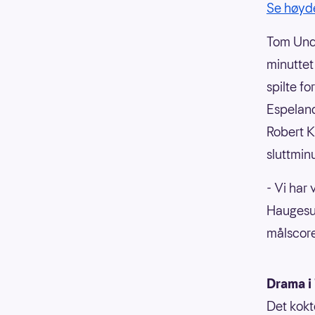
Se høyde
Tom Undh
minuttet
spilte fo
Espeland
Robert K
sluttmin
- Vi har
Haugesun
målscore
Drama i
Det kokt