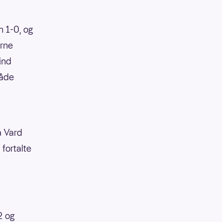
n 1-0, og
erne
vind
både
å Vard
fortalte
2 og