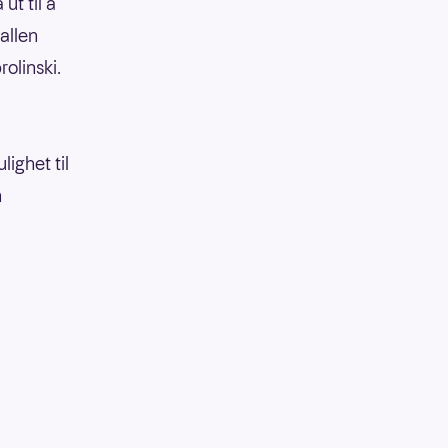
ut til å
allen
rolinski.
ighet til
n