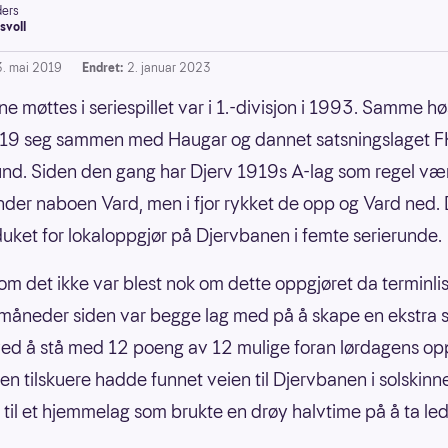
ers
svoll
3. mai 2019
Endret:
2. januar 2023
ne møttes i seriespillet var i 1.-divisjon i 1993. Samme hø
919 seg sammen med Haugar og dannet satsningslaget F
d. Siden den gang har Djerv 1919s A-lag som regel vær
nder naboen Vard, men i fjor rykket de opp og Vard ned
duket for lokaloppgjør på Djervbanen i femte serierunde.
m det ikke var blest nok om dette oppgjøret da terminli
e måneder siden var begge lag med på å skape en ekstra s
d å stå med 12 poeng av 12 mulige foran lørdagens opp
en tilskuere hadde funnet veien til Djervbanen i solskinn
e til et hjemmelag som brukte en drøy halvtime på å ta led