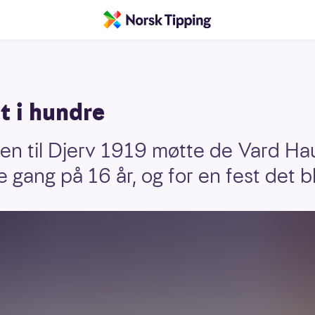
t i hundre
en til Djerv 1919 møtte de Vard Ha
te gang på 16 år, og for en fest det b