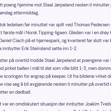
tt poeng hjemme mot Staal Jørpeland nesten ti minutter
søndag ettermiddag.
tok ledelsen før minuttet var spilt ved Thomas Pedersen
tt første mål i Norsk Tipping-ligaen. Gleden var i en drøy
 Daniel Ciach på et hjørnespark, og kvarteret før slutt va
 innbytter Erik Steinsland satte inn 1-2.
utter på overtid trodde Staal Jørpeland at poengene var 
d pirket ballen i mål til det som ville blitt 1-3, men dom
e scoringen for angrep på keeper. Ut fra bildene virket de
le vise seg å bli avgjørende nesten ti minutter på overtid
etter en dødball.
 var en omdiskutert situasjon der innbytter Joakim Tveit