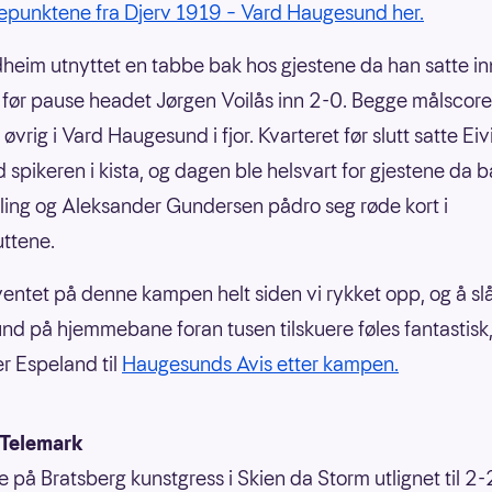
punktene fra Djerv 1919 – Vard Haugesund her.
eim utnyttet en tabbe bak hos gjestene da han satte in
 før pause headet Jørgen Voilås inn 2-0. Begge målscor
r øvrig i Vard Haugesund i fjor. Kvarteret før slutt satte Ei
 spikeren i kista, og dagen ble helsvart for gjestene da 
ling og Aleksander Gundersen pådro seg røde kort i
uttene.
 ventet på denne kampen helt siden vi rykket opp, og å sl
d på hjemmebane foran tusen tilskuere føles fantastisk, 
r Espeland til
Haugesunds Avis etter kampen.
 Telemark
e på Bratsberg kunstgress i Skien da Storm utlignet til 2-