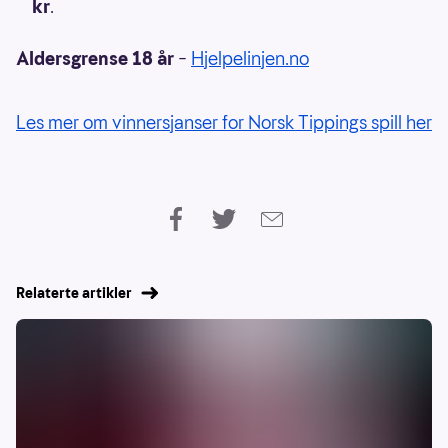
kr
.
Aldersgrense 18 år
–
Hjelpelinjen.no
Les mer om vinnersjanser for Norsk Tippings spill her
Relaterte artikler