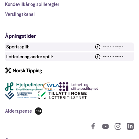
Kundevilkår og spilleregler
Varslingskanal
Åpningstider
Sportsspill:
--:-- - --:--
Lotterier og andre spill:
--:-- - --:--
Andre lenker
Aldersgrense
18 år
So