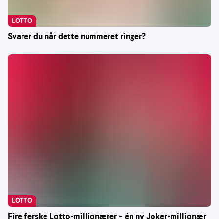
LOTTO
Svarer du når dette nummeret ringer?
LOTTO
Fire ferske Lotto-millionærer – én ny Joker-millionær