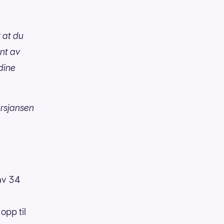
r at du
ent av
 dine
nersjansen
 av 34
opp til