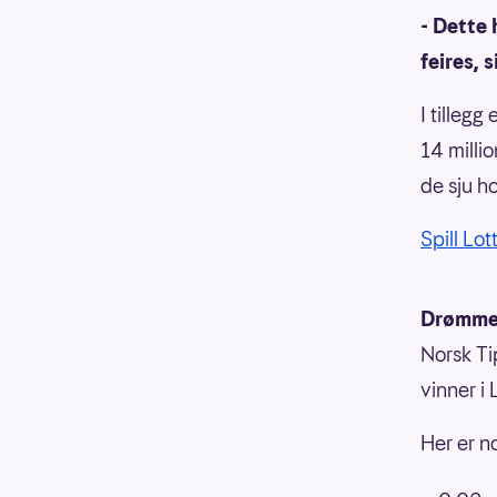
- Dette 
feires, s
I tilleg
14 milli
de sju h
Spill Lo
Drømmer
Norsk Ti
vinner i 
Her er n