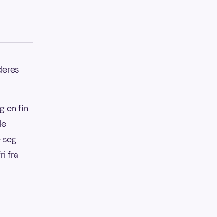
 deres
g en fin
le
e seg
i fra