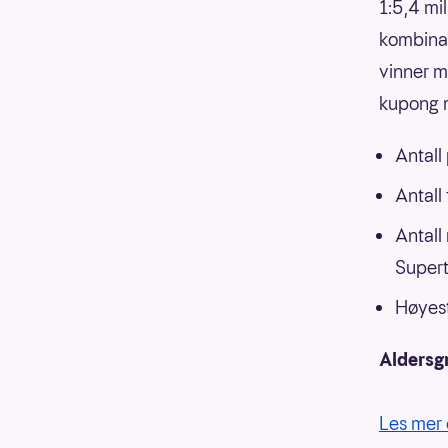
1:5,4 mi
kombinasj
vinner m
kupong m
Antall
Antall
Antall
Supert
Høyest
Aldersg
Les mer 