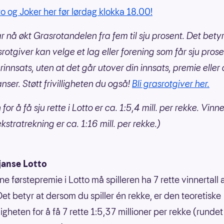
to og Joker her før lørdag klokka 18.00!
ar nå økt Grasrotandelen fra fem til sju prosent. Det bety
rotgiver kan velge et lag eller forening som får sju pros
erinnsats, uten at det går utover din innsats, premie eller
nser. Støtt frivilligheten du også!
Bli grasrotgiver her.
for å få sju rette i Lotto er ca. 1:5,4 mill. per rekke. Vin
ekstratrekning er ca. 1:16 mill. per rekke.)
janse Lotto
ne førstepremie i Lotto må spilleren ha 7 rette vinnertall
Det betyr at dersom du spiller én rekke, er den teoretiske
gheten for å få 7 rette 1:5,37 millioner per rekke (rundet 