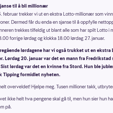
janse til å bli millionær
. februar trekker vi ut en ekstra Lotto-millionær som vinn
kroner. Dermed får du enda en sjanse til å oppfylle nettop
neren trekkes tilfeldig ut blant alle som har spilt Lotto i
8.00 forrige lørdag og klokka 18.00 lørdag 27. januar.
regående lørdagene har vi også trukket ut en ekstra 
r. Lørdag 20. januar var det en mann fra Fredrikstad
 Sist lørdag var det en kvinne fra Stord. Hun ble jubl
k Tipping formidlet nyheten.
helt overveldet! Hjelpe meg. Tusen millioner takk, utbryte
vet ikke helt hva pengene skal gå til, men hun sier hun ha
em på.