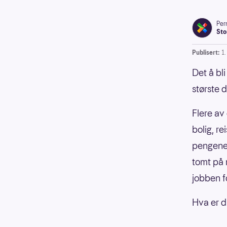
Pern
Sto
Publisert:
1
Det å bl
største 
Flere av
bolig, r
pengene 
tomt på 
jobben fo
Hva er d