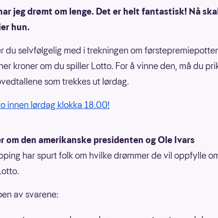
har jeg drømt om lenge. Det er helt fantastisk! Nå ska
ier hun.
g er du selvfølgelig med i trekningen om førstepremiepotte
oner kroner om du spiller Lotto. For å vinne den, må du pri
ovedtallene som trekkes ut lørdag.
tto innen lørdag klokka 18.00!
 om den amerikanske presidenten og Ole Ivars
pping har spurt folk om hvilke drømmer de vil oppfylle o
Lotto.
oen av svarene: