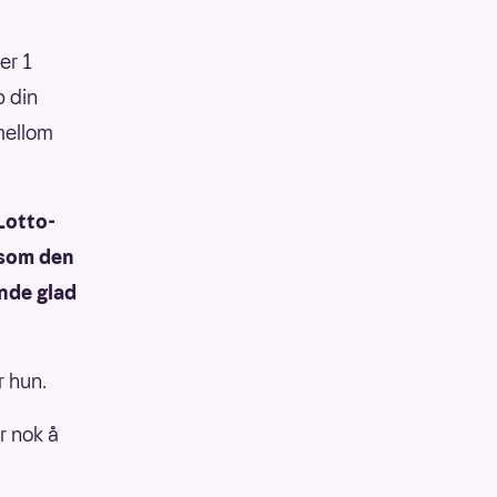
er 1
p din
 mellom
Lotto-
 som den
ende glad
r hun.
r nok å