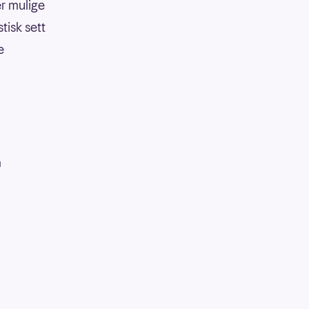
er mulige
tisk sett
e
å