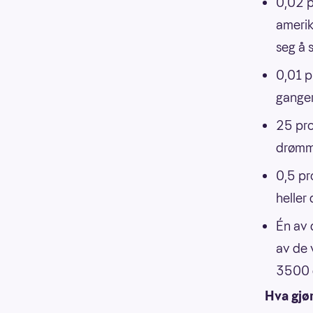
0,02 
amerik
seg å 
0,01 p
ganger
25 pro
drømme
0,5 pr
heller 
Én av 
av de 
3500 d
Hva gjør