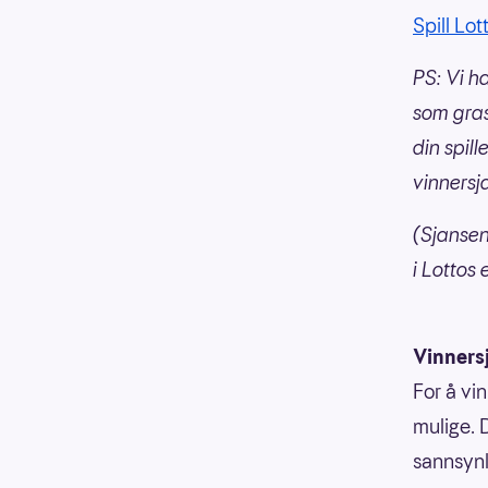
Spill Lot
PS: Vi h
som gras
din spill
vinnersja
(Sjansen 
i Lottos 
Vinners
For å vin
mulige. 
sannsynli