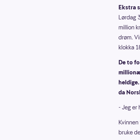
Ekstra s
Lørdag 3
million 
drøm. Vin
klokka 1
De to fo
millionæ
heldige.
da Nors
- Jeg er 
Kvinnen 
bruke d