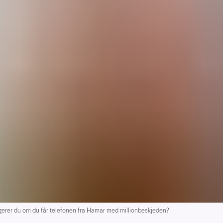
r du om du får telefonen fra Hamar med millionbeskjeden?