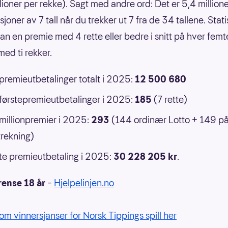
llioner per rekke). Sagt med andre ord: Det er 5,4 million
oner av 7 tall når du trekker ut 7 fra de 34 tallene. Statis
an en premie med 4 rette eller bedre i snitt på hver femt
ed ti rekker.
 premieutbetalinger totalt i 2025:
12 500 680
 førstepremieutbetalinger i 2025:
185
(7 rette)
 millionpremier i 2025:
293
(144 ordinær Lotto + 149 p
rekning)
e premieutbetaling i 2025:
30 228 205 kr
.
rense 18 år
–
Hjelpelinjen.no
om vinnersjanser for Norsk Tippings spill her