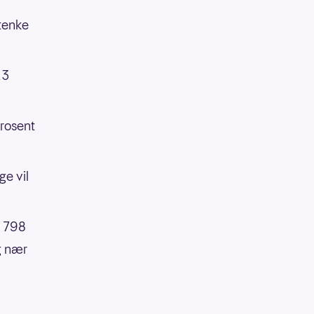
tenke
23
prosent
e vil
, 798
g nær