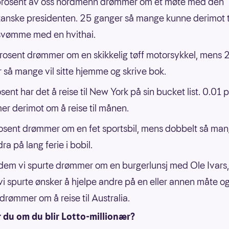
prosent av oss nordmenn drømmer om et møte med den
anske presidenten. 25 ganger så mange kunne derimot 
svømme med en hvithai.
rosent drømmer om en skikkelig tøff motorsykkel, mens 
 så mange vil sitte hjemme og skrive bok.
sent har det å reise til New York på sin bucket list. 0.01 
r derimot om å reise til månen.
osent drømmer om en fet sportsbil, mens dobbelt så mang
dra på lang ferie i bobil.
dem vi spurte drømmer om en burgerlunsj med Ole Ivars
vi spurte ønsker å hjelpe andre på en eller annen måte o
rømmer om å reise til Australia.
 du om du blir Lotto-millionær?