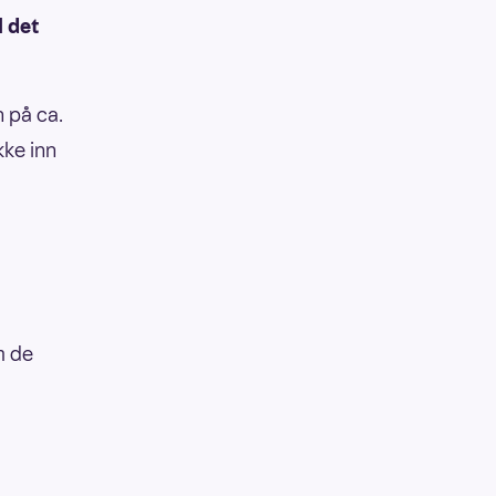
l det
n på ca.
kke inn
m de