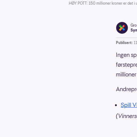
HØY POTT: 150 millioner kroner er det i u
Gro
Syn
Publisert:
1
Ingen sp
førstepr
millioner
Andrepre
Spill V
(Vinnersa