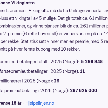
janse Vikinglotto
ne 1. premien i Vikinglotto må du ha 6 riktige vinnertall 
luss ett vikingtall av 5 mulige. Det gir totalt ca. 61 million
ombinasjoner, og vinnersjansen blir da ca. 1:61 millioner 
or 2. premie (6 rette hovedtall) er vinnersjansen på ca. 1
 per rekke. Statistisk sett vinner man en premie, med 3 ret
 snitt på hver femte kupong med 10 rekker.
 premieutbetalinger totalt i 2025 (Norge):
5 298 948
 førstepremieutbetalinger i 2025 (Norge):
11
 millionærer i 2025 (Norge):
23
e premieutbetaling i 2025 (Norge):
287 625 000
rense 18 år
–
Hjelpelinjen.no