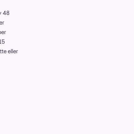
av 48
er
per
:15
te eller