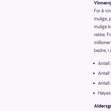
Vinners
For å vin
mulige, p
mulige k
rekke. F
millioner
bedre, i
Antall
Antall
Antall
Høyest
Aldersg