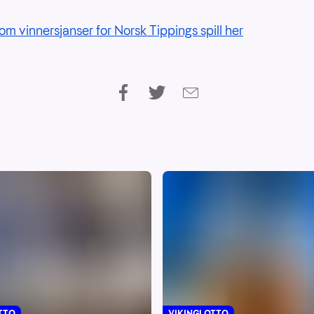
om vinnersjanser for Norsk Tippings spill her
VIKINGLOTTO
TTO